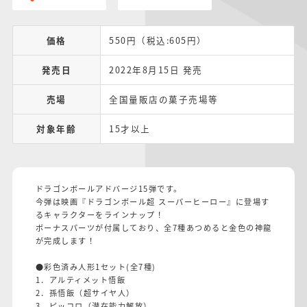
価格
550円（税込:605円）
発売日
2022年8月15日 発売
売場
全国量販店の菓子売場等
対象年齢
15才以上
ドラゴンボールアドバージ15弾です。
今弾は映画『ドラゴンボール超 スーパーヒーロー』に登場す
るキャラクターをラインナップ！
ボーナスパーツが付属しており、全7種あつめると金色の神龍
が完成します！
●彩色済み人形1セット(全7種)
1．アルティメット悟飯
2．孫悟飯（超サイヤ人）
3．ピッコロ（潜在能力解放）