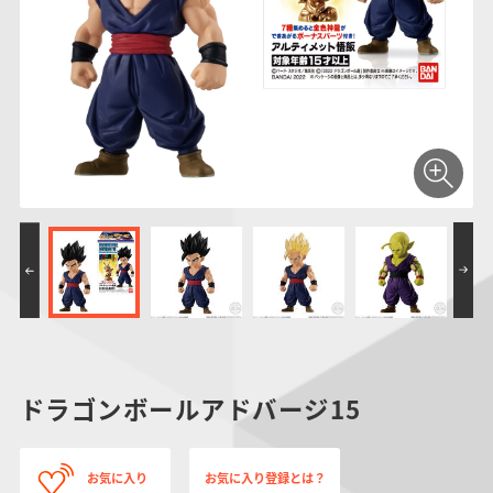
仮面ライダーシリー
キャラパキ
にふぉるめーしょん
ガンダムシリーズ
ポケモンスケールワ
アンパンマン
たまご
ま
ズ
＆スクエアシール
ールド
PROJECT R.E.D.・
つりグミ
ポケットモンスター
SMPシリーズ
サンリオキャラクタ
キャラデコ
わ
スーパー戦隊シリー
ーズ
ズ
ドラゴンボールアドバージ15
お気に入り
お気に入り登録とは？