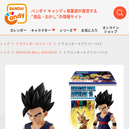
バンダイ キャンディ事業部が運営する
“食品・おかし”の情報サイト
オンライン
カレンダー
キャラクター
シリーズ
お気に入り
ショップ
トップ
ドラゴンボールシリーズ
ドラゴンボールアドバージ15
トップ
DRAGON BALL ADVERGE
ドラゴンボールアドバージ15
LINK TRAVELERS
チョコボックス
プリキュアシリーズ
チョコサプ
ドラゴンボール
ポケモンキッズ