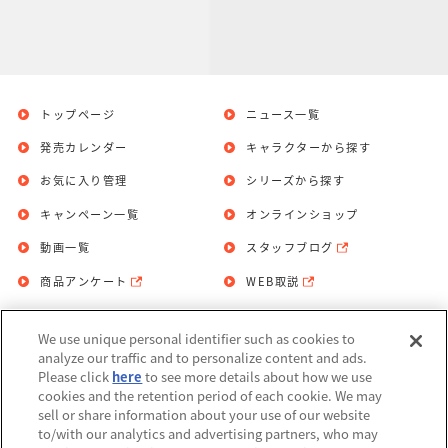
トップページ
ニュース一覧
発売カレンダー
キャラクターから探す
お気に入り管理
シリーズから探す
キャンペーン一覧
オンラインショップ
動画一覧
スタッフブログ
商品アンケート
WEB取説
We use unique personal identifier such as cookies to
お問い合わせ
個人情報保護方針
analyze our traffic and to personalize content and ads.
Please click
here
to see more details about how we use
利用規約
cookies and the retention period of each cookie. We may
sell or share information about your use of our website
Do Not Sell or Share My Personal
to/with our analytics and advertising partners, who may
Information