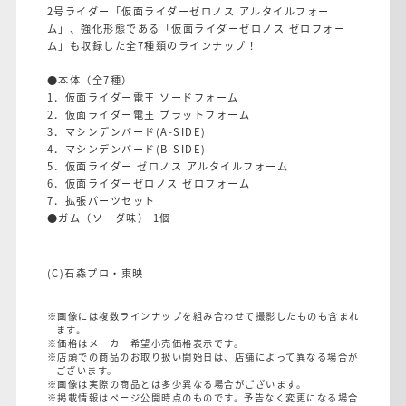
2号ライダー「仮面ライダーゼロノス アルタイルフォー
ム」、強化形態である「仮面ライダーゼロノス ゼロフォー
ム」も収録した全7種類のラインナップ！
●本体（全7種）
1．仮面ライダー電王 ソードフォーム
2．仮面ライダー電王 プラットフォーム
3．マシンデンバード(A-SIDE)
4．マシンデンバード(B-SIDE)
5．仮面ライダー ゼロノス アルタイルフォーム
6．仮面ライダーゼロノス ゼロフォーム
7．拡張パーツセット
●ガム（ソーダ味） 1個
(C)石森プロ・東映
※画像には複数ラインナップを組み合わせて撮影したものも含まれ
ます。
※価格はメーカー希望小売価格表示です。
※店頭での商品のお取り扱い開始日は、店舗によって異なる場合が
ございます。
※画像は実際の商品とは多少異なる場合がございます。
※掲載情報はページ公開時点のものです。予告なく変更になる場合