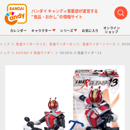
バンダイ キャンディ事業部が運営する
“食品・おかし”の情報サイト
オンライン
カレンダー
キャラクター
シリーズ
お気に入り
ショップ
トップ
仮面ライダーマイス、仮面ライダーゼッツ、仮面ライダーシリーズ
SHO
トップ
SHODO-X 仮面ライダー
SHODO-X 仮面ライダー13
LINK TRAVELERS
チョコボックス
プリキュアシリーズ
チョコサプ
ドラゴンボール
ポケモンキッズ