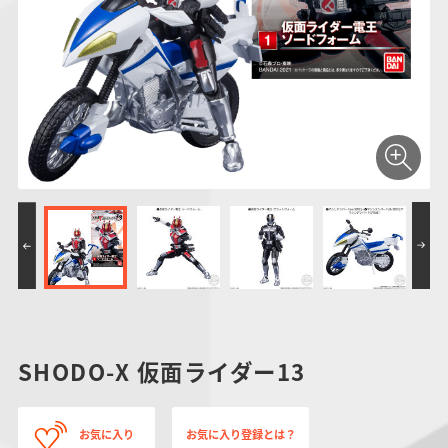
仮面ライダーシリー
キャラパキ
にふぉるめーしょん
ガンダムシリーズ
ポケモンスケールワ
アンパンマン
たまご
ま
ズ
＆スクエアシール
ールド
PROJECT R.E.D.・
つりグミ
ポケットモンスター
SMPシリーズ
サンリオキャラクタ
キャラデコ
わ
スーパー戦隊シリー
ーズ
ズ
SHODO-X 仮面ライダー13
お気に入り
お気に入り登録とは？