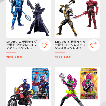
SHODO-X 仮面ライダ
SHODO-X 仮面ライダ
ー電王 ウラタロスイマ
ー電王 モモタロスイマ
ジン＆リュウタロスイ
ジン＆キンタロスイマ
マジンセット【プレミ
ジンセット【プレミア
アムバンダイ限定】
ムバンダイ限定】
発送
発送
2022.2
2022.2