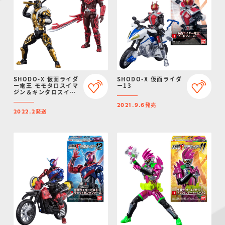
SHODO-X 仮面ライダ
SHODO-X 仮面ライダ
ー電王 モモタロスイマ
ー13
ジン＆キンタロスイマ
ジンセット【プレミア
発売
ムバンダイ限定】
2021.9.6
発送
2022.2