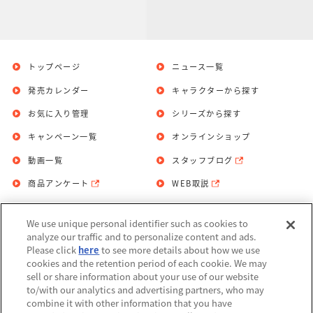
トップページ
ニュース一覧
発売カレンダー
キャラクターから探す
お気に入り管理
シリーズから探す
キャンペーン一覧
オンラインショップ
動画一覧
スタッフブログ
商品アンケート
WEB取説
We use unique personal identifier such as cookies to
お問い合わせ
個人情報保護方針
analyze our traffic and to personalize content and ads.
Please click
here
to see more details about how we use
利用規約
cookies and the retention period of each cookie. We may
sell or share information about your use of our website
Do Not Sell or Share My Personal
to/with our analytics and advertising partners, who may
Information
combine it with other information that you have