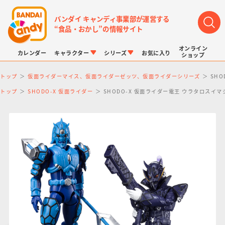
バンダイ キャンディ事業部が運営する
“食品・おかし”の情報サイト
オンライン
カレンダー
キャラクター
シリーズ
お気に入り
ショップ
トップ
仮面ライダーマイス、仮面ライダーゼッツ、仮面ライダーシリーズ
SH
トップ
SHODO-X 仮面ライダー
SHODO-X 仮面ライダー電王 ウラタロス
LINK TRAVELERS
チョコボックス
プリキュアシリーズ
チョコサプ
ドラゴンボール
ポケモンキッズ