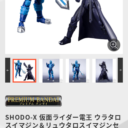
仮面ライダーシリー
キャラパキ
にふぉるめーしょん
ガンダムシリーズ
ポケモンスケールワ
アンパンマン
たまご
ま
ズ
＆スクエアシール
ールド
PROJECT R.E.D.・
つりグミ
ポケットモンスター
SMPシリーズ
サンリオキャラクタ
キャラデコ
わ
スーパー戦隊シリー
ーズ
ズ
SHODO-X 仮面ライダー電王 ウラタロ
スイマジン＆リュウタロスイマジンセ