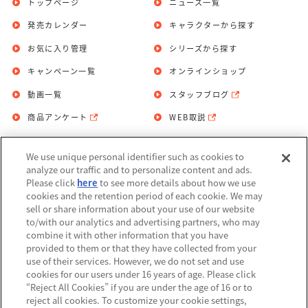
トップページ
ニュース一覧
発売カレンダー
キャラクターから探す
お気に入り管理
シリーズから探す
キャンペーン一覧
オンラインショップ
動画一覧
スタッフブログ
商品アンケート
WEB取説
We use unique personal identifier such as cookies to
お問い合わせ
個人情報保護方針
analyze our traffic and to personalize content and ads.
Please click
here
to see more details about how we use
利用規約
cookies and the retention period of each cookie. We may
sell or share information about your use of our website
Do Not Sell or Share My Personal
to/with our analytics and advertising partners, who may
Information
combine it with other information that you have
provided to them or that they have collected from your
アレルギー情報
use of their services. However, we do not set and use
cookies for our users under 16 years of age. Please click
“Reject All Cookies” if you are under the age of 16 or to
reject all cookies. To customize your cookie settings,