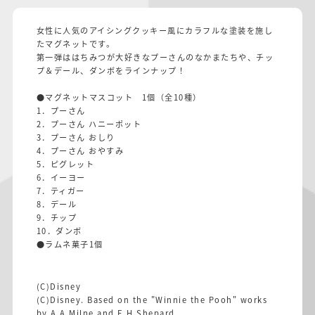
女性に人気のアイシングクッキー風にカラフルな塗装を施し
たマグネットです。
第一弾ははちみつが大好きなプーさんのなかまたちや、チッ
プ＆デール、ダンボをラインナップ！
●マグネットマスコット 1個（全10種）
1．プーさん
2．プーさん ハニーポット
3．プーさん おしり
4．プーさん おやすみ
5．ピグレット
6．イーヨー
7．ティガー
8．デール
9．チップ
10．ダンボ
●ラムネ菓子1個
(C)Disney
(C)Disney. Based on the "Winnie the Pooh" works
by A.A.Milne and E.H.Shepard.