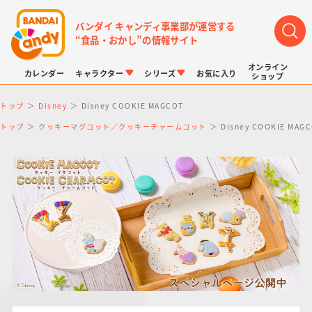
バンダイ キャンディ事業部が運営する
“食品・おかし”の情報サイト
オンライン
カレンダー
キャラクター
シリーズ
お気に入り
ショップ
トップ
Disney
Disney COOKIE MAGCOT
トップ
クッキーマグコット／クッキーチャームコット
Disney COOKIE MAG
LINK TRAVELERS
チョコボックス
プリキュアシリーズ
チョコサプ
ドラゴンボール
ポケモンキッズ