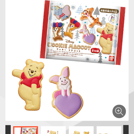
仮面ライダーシリー
キャラパキ
にふぉるめーしょん
ガンダムシリーズ
ポケモンスケールワ
アンパンマン
たまご
ま
ズ
＆スクエアシール
ールド
PROJECT R.E.D.・
つりグミ
ポケットモンスター
SMPシリーズ
サンリオキャラクタ
キャラデコ
わ
スーパー戦隊シリー
ーズ
ズ