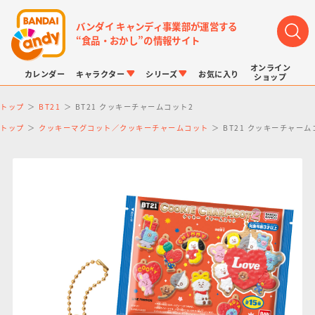
バンダイ キャンディ事業部が運営する
“食品・おかし”の情報サイト
オンライン
カレンダー
キャラクター
シリーズ
お気に入り
ショップ
トップ
BT21
BT21 クッキーチャームコット2
トップ
クッキーマグコット／クッキーチャームコット
BT21 クッキーチャーム
LINK TRAVELERS
チョコボックス
プリキュアシリーズ
チョコサプ
ドラゴンボール
ポケモンキッズ