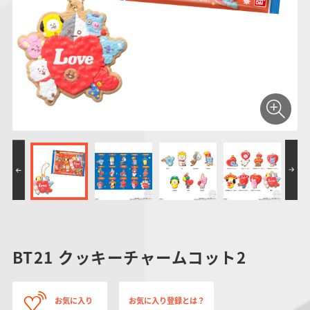
仮面ライダーシリー
キャラパキ
にふぉるめーしょん
ガンダムシリーズ
ポケモンスケールワ
アンパンマン
たまご
ま
ズ
＆スクエアシール
ールド
PROJECT R.E.D.・
つりグミ
ポケットモンスター
SMPシリーズ
サンリオキャラクタ
キャラデコ
わ
スーパー戦隊シリー
ーズ
ズ
BT21 クッキーチャームコット2
お気に入り
お気に入り登録とは？