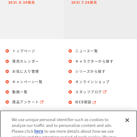
発売
発売
2021.9.20
2021.7.26
トップページ
ニュース一覧
発売カレンダー
キャラクターから探す
お気に入り管理
シリーズから探す
キャンペーン一覧
オンラインショップ
動画一覧
スタッフブログ
商品アンケート
WEB取説
We use unique personal identifier such as cookies to
お問い合わせ
個人情報保護方針
analyze our traffic and to personalize content and ads.
Please click
here
to see more details about how we use
利用規約
cookies and the retention period of each cookie. We may