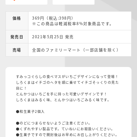
価格
369円（税込:398円）
※この商品は軽減税率8%対象商品です。
発売日
2021年5月25日 発売
売場
全国のファミリーマート（一部店舗を除く）
すみっコぐらしの食べマスがいちごデザインになって登場！
しろくまはイチゴのヘタを頭に乗せてイチゴそっくりの見た
目に！
とんかつはいちごを手に持った可愛いデザインです！
しろくまはみるく味、とんかつはいちごみるく味です。
●和生菓子2個入
●のどにつまらせないようご注意ください。
●くずれやすい製品です。ていねいにお取扱いください。
●生菓子ですので開封後はお早めにお召し上がりください。