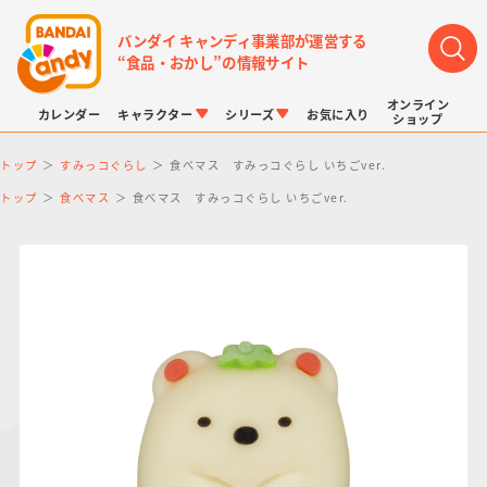
バンダイ キャンディ事業部が運営する
“食品・おかし”の情報サイト
オンライン
カレンダー
キャラクター
シリーズ
お気に入り
ショップ
トップ
すみっコぐらし
食べマス すみっコぐらし いちごver.
トップ
食べマス
食べマス すみっコぐらし いちごver.
LINK TRAVELERS
チョコボックス
プリキュアシリーズ
チョコサプ
ドラゴンボール
ポケモンキッズ