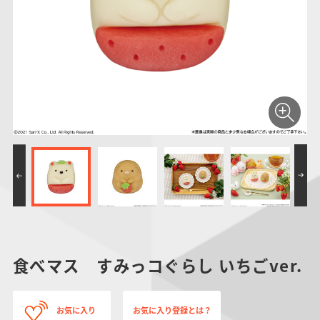
仮面ライダーシリー
キャラパキ
にふぉるめーしょん
ガンダムシリーズ
ポケモンスケールワ
アンパンマン
たまご
ま
ズ
＆スクエアシール
ールド
PROJECT R.E.D.・
つりグミ
ポケットモンスター
SMPシリーズ
サンリオキャラクタ
キャラデコ
わ
スーパー戦隊シリー
ーズ
ズ
食べマス すみっコぐらし いちごver.
お気に入り
お気に入り登録とは？