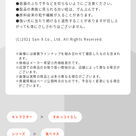
●容器のふちで手などを切らないようにご注意ください。
●製品の表面に見られる白い粒は、でんぷんです。
●原料由来の粒や繊維が入ることがあります。
●強い光に当たり続けると退色することがありますが召し上
がっても体にさしさわりはございません。
(C)2021 San-X Co., Ltd. All Rights Reserved.
※画像には複数ラインナップを組み合わせて撮影したものも含まれ
ます。
※価格はメーカー希望小売価格表示です。
※店頭での商品のお取り扱い開始日は、店舗によって異なる場合が
ございます。
※画像は実際の商品とは多少異なる場合がございます。
※掲載情報はページ公開時点のものです。予告なく変更になる場合
がございます。
キャラクター
すみっコぐらし
シリーズ
食べマス