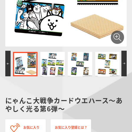
仮面ライダーシリー
キャラパキ
にふぉるめーしょん
ガンダムシリーズ
ポケモンスケールワ
アンパンマン
たまご
ま
ズ
＆スクエアシール
ールド
PROJECT R.E.D.・
つりグミ
ポケットモンスター
SMPシリーズ
サンリオキャラクタ
キャラデコ
わ
スーパー戦隊シリー
ーズ
ズ
にゃんこ大戦争カードウエハース～あ
やしく光る第6弾～
お気に入り
お気に入り登録とは？