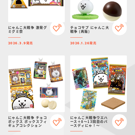
にゃんこ大戦争 激発グ
チョコサプ にゃんこ大
ミグミ祭
戦争 (再販)
発売
発売
2026.3.9
2026.1.26
にゃんこ大戦争 チョコ
にゃんこ大戦争ウエハ
ボックス ボックスフィ
ース＋8～13回目のバ
ギュアコレクション
ースディにゃ！～