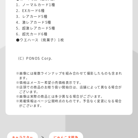
1．ノーマルカード1種
2．EXカード6種
3．レアカード5種
4．激レアカード5種
5．超激レアカード5種
6．超光カード6種
●ウエハース（焼菓子）1枚
（C）PONOS Corp.
※画像には複数ラインナップを組み合わせて撮影したものも含まれ
ます。
※価格はメーカー希望小売価格表示です。
※店頭での商品のお取り扱い開始日は、店舗によって異なる場合が
ございます。
※画像は実際の商品とは多少異なる場合がございます。
※掲載情報はページ公開時点のものです。予告なく変更になる場合
がございます。
キャラクター
にゃんこ大戦争