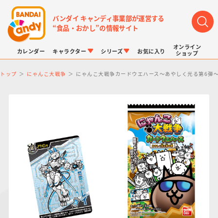
バンダイ キャンディ事業部が運営する
“食品・おかし”の情報サイト
オンライン
カレンダー
キャラクター
シリーズ
お気に入り
ショップ
トップ
にゃんこ大戦争
にゃんこ大戦争カードウエハース～あやしく光る第6弾
LINK TRAVELERS
チョコボックス
プリキュアシリーズ
チョコサプ
ドラゴンボール
ポケモンキッズ