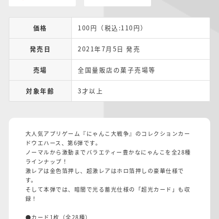
価格
100円（税込:110円）
発売日
2021年7月5日 発売
売場
全国量販店の菓子売場等
対象年齢
3才以上
大人気アプリゲーム『にゃんこ大戦争』のコレクションカー
ドウエハース、第6弾です。
ノーマルから激動までバラエティー豊かなにゃんこを全28種
ラインナップ！
激レアは金色箔押し、超激レアはホロ箔押しの豪華仕様で
す。
そして本弾では、暗闇で光る蓄光仕様の「超光カード」も収
録！
●カード1枚（全28種）