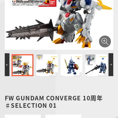
仮面ライダーシリー
キャラパキ
にふぉるめーしょん
ガンダムシリーズ
ポケモンスケールワ
アンパンマン
たまご
ま
ズ
＆スクエアシール
ールド
PROJECT R.E.D.・
つりグミ
ポケットモンスター
SMPシリーズ
サンリオキャラクタ
キャラデコ
わ
スーパー戦隊シリー
ーズ
ズ
FW GUNDAM CONVERGE 10周年
♯SELECTION 01