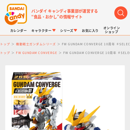
バンダイ キャンディ事業部が運営する
“食品・おかし”の情報サイト
オンライン
カレンダー
キャラクター
シリーズ
お気に入り
ショップ
トップ
機動戦士ガンダムシリーズ
FW GUNDAM CONVERGE 10周年 ♯SELEC
トップ
FW GUNDAM CONVERGE
FW GUNDAM CONVERGE 10周年 ♯SELE
LINK TRAVELERS
チョコボックス
プリキュアシリーズ
チョコサプ
ドラゴンボール
ポケモンキッズ