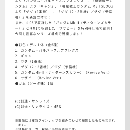
より「ガンダム・バルバトスルプスレクス」、『機動戦士ガ
ンダム』より「ギャン」、『機動戦士ガンダム MS IGLOO』
より「ヅダ（1番機）」、「ヅダ（2・3番機）／ヅダ（予備
機）」を新規立体化！
また、♯06で収録した「ガンダムMk-II（ティターンズカラ
ー）」と♯01で収録した「サザビー」を特別弾仕様で復刻！
今回も豊富なシリーズ構成で展開します！
●彩色モデル１体（全6種）
1．ガンダム・バルバトスルプスレクス
2．ギャン
3．ヅダ（1番機）
4．ヅダ（2・3番機）／ヅダ（予備機）
5．ガンダムMk-II（ティターンズカラー）（Revive Ver.）
6．サザビー（Revive Ver.）
●ガム（ソーダ味）1個
(C)創通・サンライズ
(C)創通・サンライズ・MBS
※画像には複数ラインナップを組み合わせて撮影したものも含まれ
ます。
※価格はメーカー希望小売価格表示です。