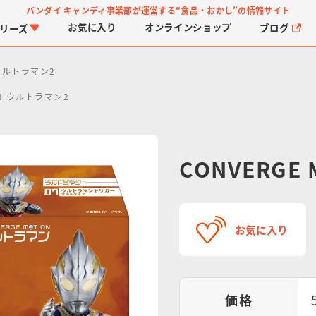
バンダイ キャンディ事業部が運営する
“食品・おかし”の情報サイト
お気に入り
オンライン
ショップ
ブログ
リーズ
 ウルトラマン2
ON ウルトラマン2
CONVERGE
PROJECT R.E.D.・ス
つりグミ
プリキュアシリーズ
チョコサプ
ガ
に
ーパー戦隊シリーズ
ス
お気に入り
価格