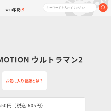
WEB取説
 MOTION ウルトラマン2
ンダムシリーズ
ふぉるめーしょん＆
ポケットモンスター
SMPシリーズ
ドラゴン
ポケモン
クエアシール
お気に入り登録とは？
550円（税込:605円）