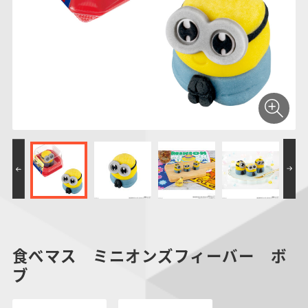
仮面ライダーシリー
キャラパキ
にふぉるめーしょん
ガンダムシリーズ
ポケモンスケールワ
アンパンマン
たまご
ま
ズ
＆スクエアシール
ールド
PROJECT R.E.D.・
つりグミ
ポケットモンスター
SMPシリーズ
サンリオキャラクタ
キャラデコ
わ
スーパー戦隊シリー
ーズ
ズ
食べマス ミニオンズフィーバー ボ
ブ