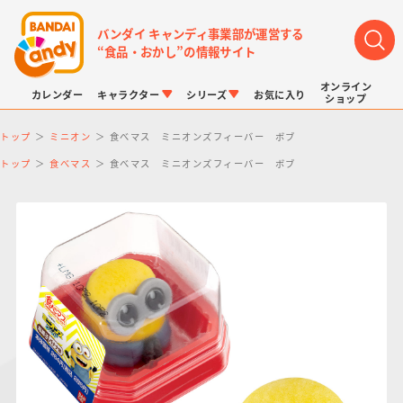
バンダイ キャンディ事業部が運営する
“食品・おかし”の情報サイト
オンライン
カレンダー
キャラクター
シリーズ
お気に入り
ショップ
トップ
ミニオン
食べマス ミニオンズフィーバー ボブ
トップ
食べマス
食べマス ミニオンズフィーバー ボブ
LINK TRAVELERS
チョコボックス
プリキュアシリーズ
チョコサプ
ドラゴンボール
ポケモンキッズ