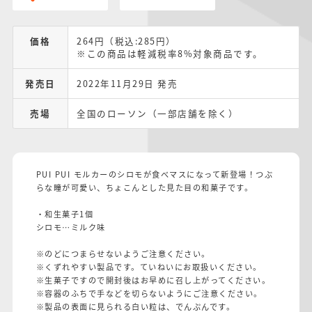
価格
264円（税込:285円）
※この商品は軽減税率8%対象商品です。
発売日
2022年11月29日 発売
売場
全国のローソン（一部店舗を除く）
PUI PUI モルカーのシロモが食べマスになって新登場！つぶ
らな瞳が可愛い、ちょこんとした見た目の和菓子です。
・和生菓子1個
シロモ…ミルク味
※のどにつまらせないようご注意ください。
※くずれやすい製品です。ていねいにお取扱いください。
※生菓子ですので開封後はお早めに召し上がってください。
※容器のふちで手などを切らないようにご注意ください。
※製品の表面に見られる白い粒は、でんぷんです。