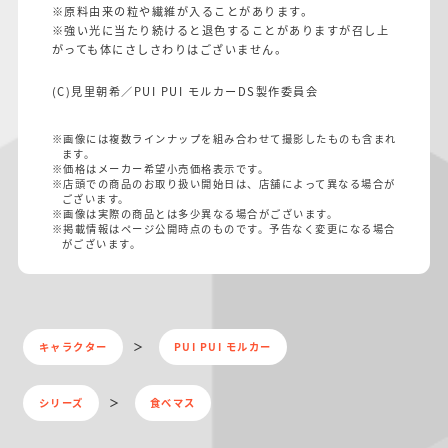
※原料由来の粒や繊維が入ることがあります。
※強い光に当たり続けると退色することがありますが召し上
がっても体にさしさわりはございません。
(C)見里朝希／PUI PUI モルカーDS製作委員会
※画像には複数ラインナップを組み合わせて撮影したものも含まれ
ます。
※価格はメーカー希望小売価格表示です。
※店頭での商品のお取り扱い開始日は、店舗によって異なる場合が
ございます。
※画像は実際の商品とは多少異なる場合がございます。
※掲載情報はページ公開時点のものです。予告なく変更になる場合
がございます。
キャラクター
PUI PUI モルカー
シリーズ
食べマス