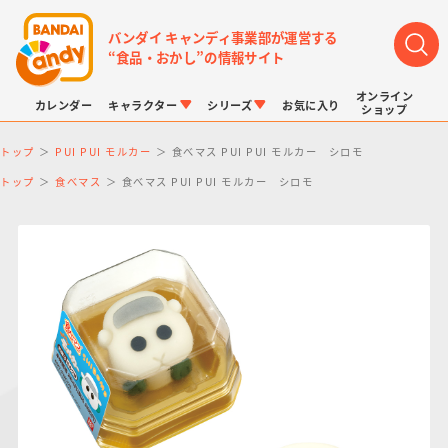
バンダイ キャンディ事業部が運営する
“食品・おかし”の情報サイト
オンライン
カレンダー
キャラクター
シリーズ
お気に入り
ショップ
トップ
PUI PUI モルカー
食べマス PUI PUI モルカー シロモ
トップ
食べマス
食べマス PUI PUI モルカー シロモ
LINK TRAVELERS
チョコボックス
プリキュアシリーズ
チョコサプ
ドラゴンボール
ポケモンキッズ