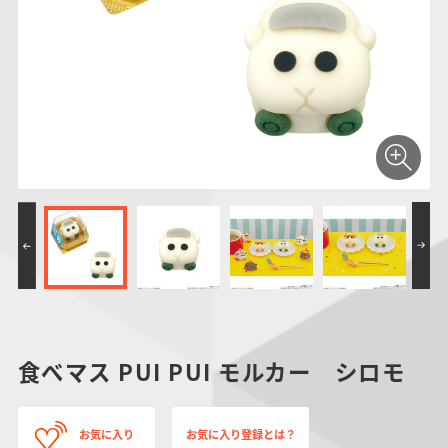
仮面ライダーシリー
キャラパキ
にふぉるめーしょん
ガンダムシリーズ
ポケモンスケールワ
アンパンマン
たまご
ま
ズ
＆スクエアシール
ールド
PROJECT R.E.D.・
つりグミ
ポケットモンスター
SMPシリーズ
サンリオキャラクタ
キャラデコ
わ
スーパー戦隊シリー
ーズ
ズ
食べマス PUI PUI モルカー シロモ
お気に入り
お気に入り登録とは？