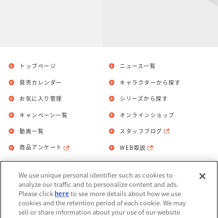
トップページ
ニュース一覧
発売カレンダー
キャラクターから探す
お気に入り管理
シリーズから探す
キャンペーン一覧
オンラインショップ
動画一覧
スタッフブログ
商品アンケート
WEB取説
We use unique personal identifier such as cookies to
お問い合わせ
個人情報保護方針
analyze our traffic and to personalize content and ads.
Please click
here
to see more details about how we use
利用規約
cookies and the retention period of each cookie. We may
sell or share information about your use of our website
Do Not Sell or Share My Personal