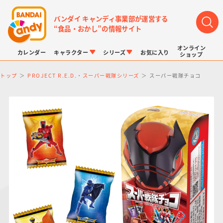
バンダイ キャンディ事業部が運営する
“食品・おかし”の情報サイト
オンライン
カレンダー
キャラクター
シリーズ
お気に入り
ショップ
トップ
PROJECT R.E.D.・スーパー戦隊シリーズ
スーパー戦隊チョコ
LINK TRAVELERS
チョコボックス
プリキュアシリーズ
チョコサプ
ドラゴンボール
ポケモンキッズ