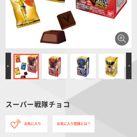
仮面ライダーシリー
キャラパキ
にふぉるめーしょん
ガンダムシリーズ
ポケモンスケールワ
アンパンマン
たまご
ま
ズ
＆スクエアシール
ールド
PROJECT R.E.D.・
つりグミ
ポケットモンスター
SMPシリーズ
サンリオキャラクタ
キャラデコ
わ
スーパー戦隊シリー
ーズ
ズ
スーパー戦隊チョコ
お気に入り
お気に入り登録とは？