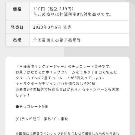
価格
110円（税込:119円）
※この商品は軽減税率8%対象商品です。
発売日
2023年3月6日 発売
売場
全国量販店の菓子売場等
『王様戦隊キングオージャー』のチョコレート菓子です。
お菓子はなめらかホイップクリームをミルクチョコで包んだ
クリームインの2層チョコレートが5個入っています。
キャラクターがデザインされた個包装は全20種！
応募券3枚の抽選で特別な景品がもらえるキャンペーンも実施
します！
●チョコレート5個
(C)テレビ朝日・東映AG・東映
※画像には複数ラインナップを組み合わせて撮影したものも含まれ