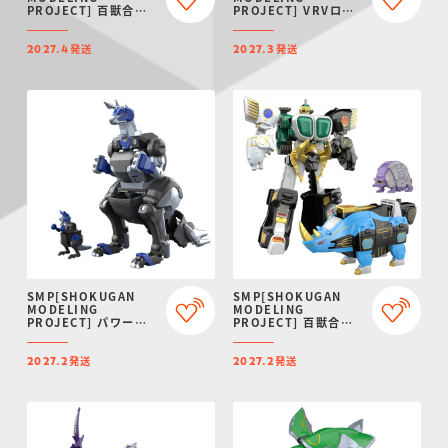
PROJECT] 百獣合体
PROJECT] VRVロボ
ガオイカロス【再販：
【プレミアムバンダイ
2027年4月発送】
限定】
発送
発送
2027.4
2027.3
SMP[SHOKUGAN
SMP[SHOKUGAN
MODELING
MODELING
PROJECT] パワーア
PROJECT] 百獣合体
ニマルシリーズ エクス
ガオマッスル/ガオライ
トラ ガオワラビー【プ
ノス＆ガオマジロ【再
発送
発送
レミアムバンダイ限
販：2027年2月発送】
2027.2
2027.2
定】