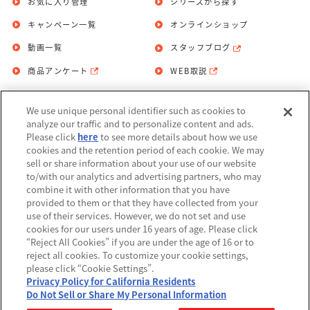
お気に入り管理
シリーズから探す
キャンペーン一覧
オンラインショップ
動画一覧
スタッフブログ
商品アンケート
WEB取説
We use unique personal identifier such as cookies to
お問い合わせ
個人情報保護方針
analyze our traffic and to personalize content and ads.
Please click
here
to see more details about how we use
利用規約
cookies and the retention period of each cookie. We may
sell or share information about your use of our website
Do Not Sell or Share My Personal
to/with our analytics and advertising partners, who may
Information
combine it with other information that you have
provided to them or that they have collected from your
アレルギー情報
use of their services. However, we do not set and use
cookies for our users under 16 years of age. Please click
“Reject All Cookies” if you are under the age of 16 or to
reject all cookies. To customize your cookie settings,
please click “Cookie Settings”.
Privacy Policy for California Residents
©BANDAI
Do Not Sell or Share My Personal Information