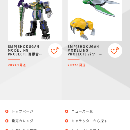
SMP[SHOKUGAN
SMP[SHOKUGAN
MODELING
MODELING
PROJECT] 百獣合体
PROJECT] パワーア
ガオハンター【再販：
ニマルシリーズ エクス
2027年1月発送】
トラ ガオタートル＆ガ
発送
発送
オトッピー【プレミア
2027.1
2027.1
ムバンダイ限定】
トップページ
ニュース一覧
発売カレンダー
キャラクターから探す