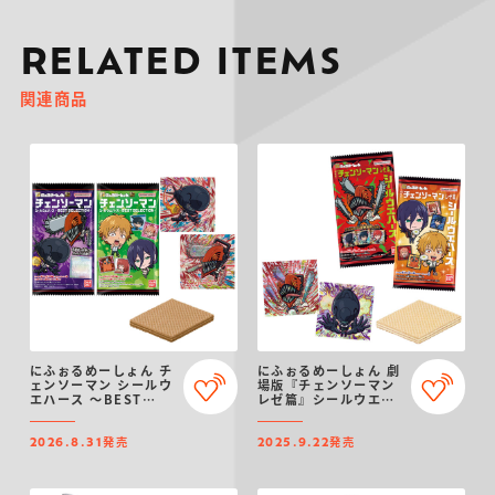
RELATED ITEMS
関連商品
にふぉるめーしょん チ
にふぉるめーしょん 劇
ェンソーマン シールウ
場版『チェンソーマン
エハース ～BEST
レゼ篇』シールウエハ
SELECTION～
ース
発売
発売
2026.8.31
2025.9.22