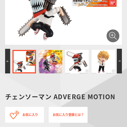
仮面ライダーシリー
キャラパキ
にふぉるめーしょん
ガンダムシリーズ
ポケモンスケールワ
アンパンマン
たまご
ま
ズ
＆スクエアシール
ールド
PROJECT R.E.D.・
つりグミ
ポケットモンスター
SMPシリーズ
サンリオキャラクタ
キャラデコ
わ
スーパー戦隊シリー
ーズ
ズ
チェンソーマン ADVERGE MOTION
お気に入り
お気に入り登録とは？