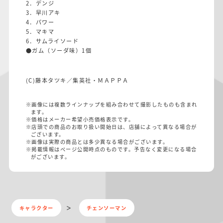
2．デンジ
3．早川アキ
4．パワー
5．マキマ
6．サムライソード
●ガム（ソーダ味）1個
(C)藤本タツキ／集英社・ＭＡＰＰＡ
※画像には複数ラインナップを組み合わせて撮影したものも含まれ
ます。
※価格はメーカー希望小売価格表示です。
※店頭での商品のお取り扱い開始日は、店舗によって異なる場合が
ございます。
※画像は実際の商品とは多少異なる場合がございます。
※掲載情報はページ公開時点のものです。予告なく変更になる場合
がございます。
キャラクター
チェンソーマン