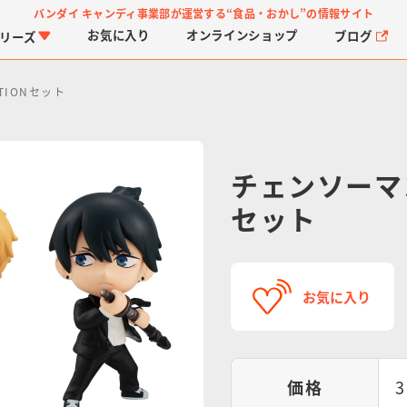
バンダイ キャンディ事業部が運営する
“食品・おかし”の情報サイト
お気に入り
オンライン
ショップ
ブログ
リーズ
TIONセット
チェンソーマン 
セット
PROJECT R.E.D.・ス
つりグミ
プリキュアシリーズ
チョコサプ
ガ
に
ーパー戦隊シリーズ
ス
お気に入り
価格