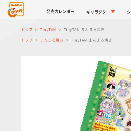
発売
カレンダー
キャラクター
シ
トップ
TinyTAN
TinyTAN まんまる焼き
トップ
まんまる焼き
TinyTAN まんまる焼き
LINK TRAVELERS
チョコボックス
仮面ライダーシリーズ
キャラパキ