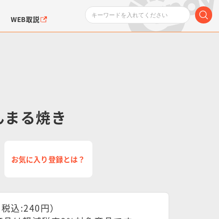
WEB取説
まんまる焼き
ンダムシリーズ
ふぉるめーしょん＆
ポケットモンスター
SMPシリーズ
ドラゴン
ポケモン
クエアシール
お気に入り登録とは？
（税込:240円）