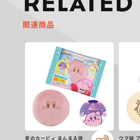
RELATED
関連商品
星のカービィ まんまる焼
ウマ娘 