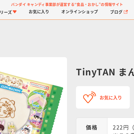
バンダイ キャンディ事業部が運営する
“食品・おかし”の情報サイト
お気に入り
オンライン
ショップ
ブログ
リーズ
TinyTAN 
PROJECT R.E.D.・ス
つりグミ
プリキュアシリーズ
チョコサプ
ガ
に
ーパー戦隊シリーズ
ス
お気に入り
価格
222円