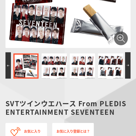
仮面ライダーシリー
キャラパキ
にふぉるめーしょん
ガンダムシリーズ
ポケモンスケールワ
アンパンマン
たまご
ま
ズ
＆スクエアシール
ールド
PROJECT R.E.D.・
つりグミ
ポケットモンスター
SMPシリーズ
サンリオキャラクタ
キャラデコ
わ
スーパー戦隊シリー
ーズ
ズ
SVTツインウエハース From PLEDIS
ENTERTAINMENT SEVENTEEN
お気に入り
お気に入り登録とは？