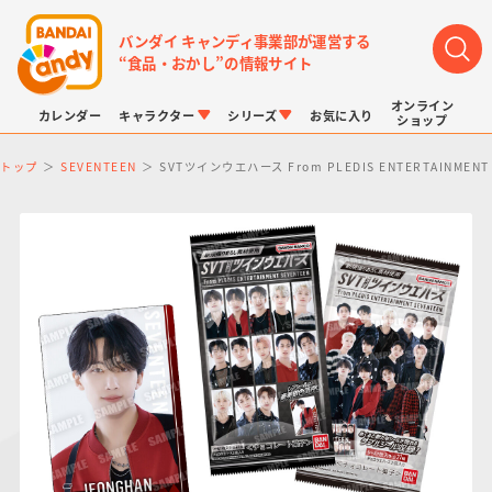
バンダイ キャンディ事業部が運営する
“食品・おかし”の情報サイト
オンライン
カレンダー
キャラクター
シリーズ
お気に入り
ショップ
トップ
SEVENTEEN
SVTツインウエハース From PLEDIS ENTERTAINMENT 
LINK TRAVELERS
チョコボックス
プリキュアシリーズ
チョコサプ
ドラゴンボール
ポケモンキッズ