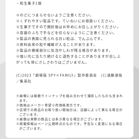
・和生菓子1個
※のどにつまらせないようご注意ください。
※くずれやすい製品です。ていねいにお取扱いください。
※生菓子ですので開封後はお早めにお召し上がりください。
※容器のふちで手などを切らないようにご注意ください。
※製品の表面に見られる白い粒は、でんぷんです。
※原料由来の粒や繊維が入ることがあります。
※製品の模様部分に気泡やしわが残る場合があります。
※強い光に当たり続けると退色することがありますが召し上
がっても体にさしさわりはございません。
(C)2023「劇場版 SPY×FAMILY」製作委員会 (C)遠藤達哉
／集英社
※画像には複数ラインナップを組み合わせて撮影したものも含まれ
ます。
※価格はメーカー希望小売価格表示です。
※店頭での商品のお取り扱い開始日は、店舗によって異なる場合が
ございます。
※画像は実際の商品とは多少異なる場合がございます。
※掲載情報はページ公開時点のものです。予告なく変更になる場合
がございます。