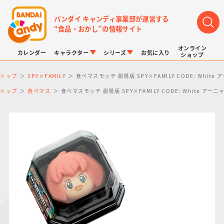
バンダイ キャンディ事業部が運営する
“食品・おかし”の情報サイト
オンライン
カレンダー
キャラクター
シリーズ
お気に入り
ショップ
トップ
SPY×FAMILY
食べマスモッチ 劇場版 SPY×FAMILY CODE: Whit
トップ
食べマス
食べマスモッチ 劇場版 SPY×FAMILY CODE: White ア
LINK TRAVELERS
チョコボックス
プリキュアシリーズ
チョコサプ
ドラゴンボール
ポケモンキッズ