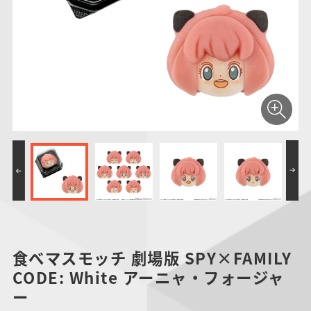
仮面ライダーシリー
キャラパキ
にふぉるめーしょん
ガンダムシリーズ
ポケモンスケールワ
アンパンマン
たまご
ま
ズ
＆スクエアシール
ールド
PROJECT R.E.D.・
つりグミ
ポケットモンスター
SMPシリーズ
サンリオキャラクタ
キャラデコ
わ
スーパー戦隊シリー
ーズ
ズ
食べマスモッチ 劇場版 SPY×FAMILY
CODE: White アーニャ・フォージャ
ー