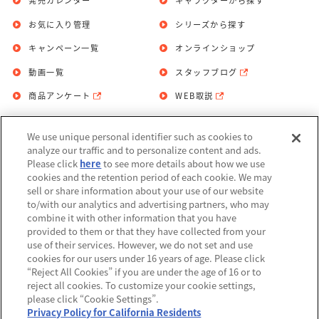
発売カレンダー
キャラクターから探す
お気に入り管理
シリーズから探す
キャンペーン一覧
オンラインショップ
動画一覧
スタッフブログ
商品アンケート
WEB取説
We use unique personal identifier such as cookies to
お問い合わせ
個人情報保護方針
analyze our traffic and to personalize content and ads.
Please click
here
to see more details about how we use
利用規約
cookies and the retention period of each cookie. We may
sell or share information about your use of our website
Do Not Sell or Share My Personal
to/with our analytics and advertising partners, who may
Information
combine it with other information that you have
provided to them or that they have collected from your
アレルギー情報
use of their services. However, we do not set and use
cookies for our users under 16 years of age. Please click
“Reject All Cookies” if you are under the age of 16 or to
reject all cookies. To customize your cookie settings,
please click “Cookie Settings”.
Privacy Policy for California Residents
©BANDAI