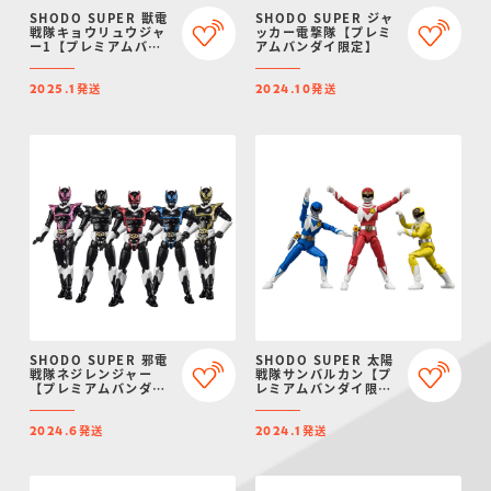
SHODO SUPER 獣電
SHODO SUPER ジャ
戦隊キョウリュウジャ
ッカー電撃隊【プレミ
ー1【プレミアムバン
アムバンダイ限定】
ダイ限定】
発送
発送
2025.1
2024.10
SHODO SUPER 邪電
SHODO SUPER 太陽
戦隊ネジレンジャー
戦隊サンバルカン【プ
【プレミアムバンダイ
レミアムバンダイ限
限定】
定】【再販】
発送
発送
2024.6
2024.1