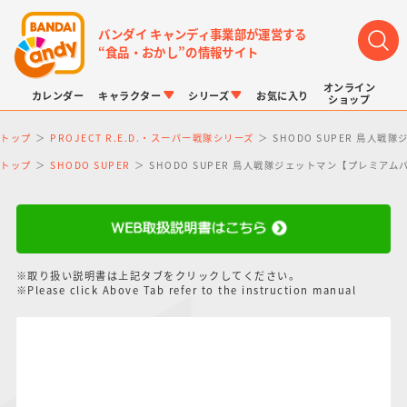
バンダイ キャンディ事業部が運営する
“食品・おかし”の情報サイト
オンライン
カレンダー
キャラクター
シリーズ
お気に入り
ショップ
トップ
PROJECT R.E.D.・スーパー戦隊シリーズ
SHODO SUPER 鳥人
トップ
SHODO SUPER
SHODO SUPER 鳥人戦隊ジェットマン【プレミア
LINK TRAVELERS
チョコボックス
プリキュアシリーズ
チョコサプ
ドラゴンボール
ポケモンキッズ
※取り扱い説明書は上記タブをクリックしてください。
※Please click Above Tab refer to the instruction manual