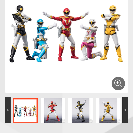
仮面ライダーシリー
キャラパキ
にふぉるめーしょん
ガンダムシリーズ
ポケモンスケールワ
アンパンマン
たまご
ま
ズ
＆スクエアシール
ールド
PROJECT R.E.D.・
つりグミ
ポケットモンスター
SMPシリーズ
サンリオキャラクタ
キャラデコ
わ
スーパー戦隊シリー
ーズ
ズ