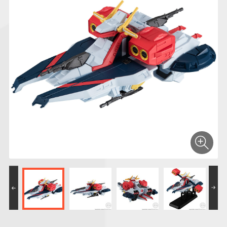
仮面ライダーシリー
キャラパキ
にふぉるめーしょん
ガンダムシリーズ
ポケモンスケールワ
アンパンマン
たまご
ま
ズ
＆スクエアシール
ールド
PROJECT R.E.D.・
つりグミ
ポケットモンスター
SMPシリーズ
サンリオキャラクタ
キャラデコ
わ
スーパー戦隊シリー
ーズ
ズ