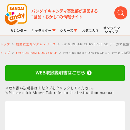
バンダイ キャンディ事業部が運営する
“食品・おかし”の情報サイト
オンライン
カレンダー
キャラクター
シリーズ
お気に入り
ショップ
トップ
機動戦士ガンダムシリーズ
FW GUNDAM CONVERGE SB アー
トップ
FW GUNDAM CONVERGE
FW GUNDAM CONVERGE SB ア
LINK TRAVELERS
チョコボックス
プリキュアシリーズ
チョコサプ
ドラゴンボール
ポケモンキッズ
※取り扱い説明書は上記タブをクリックしてください。
※Please click Above Tab refer to the instruction manual