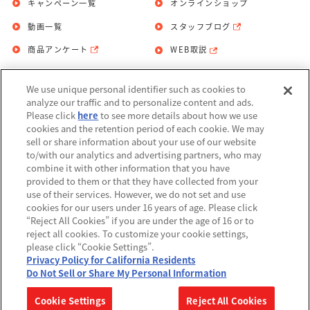
キャンペーン一覧
オンラインショップ
動画一覧
スタッフブログ
商品アンケート
WEB取説
We use unique personal identifier such as cookies to
お問い合わせ
個人情報保護方針
analyze our traffic and to personalize content and ads.
Please click
here
to see more details about how we use
利用規約
cookies and the retention period of each cookie. We may
sell or share information about your use of our website
Do Not Sell or Share My Personal
to/with our analytics and advertising partners, who may
Information
combine it with other information that you have
provided to them or that they have collected from your
アレルギー情報
use of their services. However, we do not set and use
cookies for our users under 16 years of age. Please click
“Reject All Cookies” if you are under the age of 16 or to
reject all cookies. To customize your cookie settings,
please click “Cookie Settings”.
Privacy Policy for California Residents
©BANDAI
Do Not Sell or Share My Personal Information
▼コピーライト一覧を表示する
Cookie Settings
Reject All Cookies