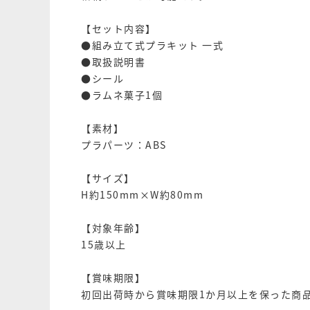
【セット内容】
●組み立て式プラキット 一式
●取扱説明書
●シール
●ラムネ菓子1個
【素材】
プラパーツ：ABS
【サイズ】
H約150mm×W約80mm
【対象年齢】
15歳以上
【賞味期限】
初回出荷時から賞味期限1か月以上を保った商