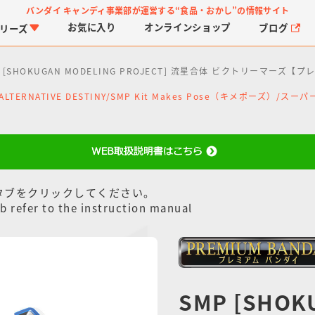
バンダイ キャンディ事業部が運営する
“食品・おかし”の情報サイト
お気に入り
オンライン
ショップ
ブログ
リーズ
P [SHOKUGAN MODELING PROJECT] 流星合体 ビクトリーマーズ
P ALTERNATIVE DESTINY/SMP Kit Makes Pose（キメポーズ）/ス
タブをクリックしてください。
PROJECT R.E.D.・ス
つりグミ
プリキュアシリーズ
チョコサプ
ガ
に
ーパー戦隊シリーズ
ス
b refer to the instruction manual
SMP [SHOK