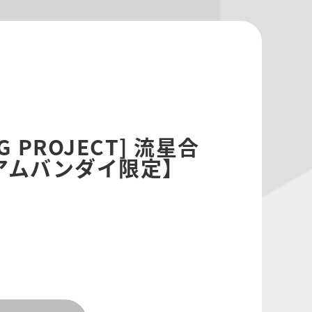
G PROJECT] 流星合
アムバンダイ限定】