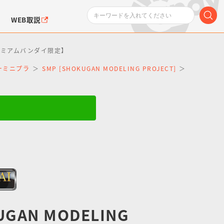
WEB取説
【プレミアムバンダイ限定】
ーパーミニプラ
SMP [SHOKUGAN MODELING PROJECT]
SMP [S
ンダムシリーズ
ふぉるめーしょん＆
ポケットモンスター
SMPシリーズ
ドラゴン
ポケモン
クエアシール
UGAN MODELING