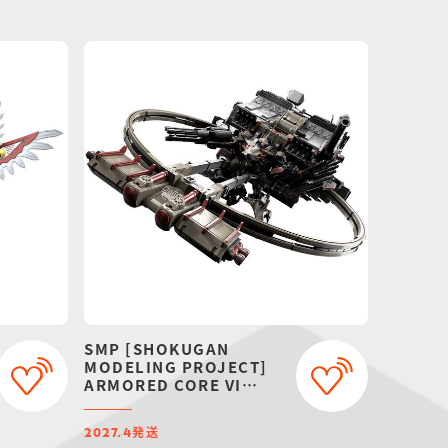
SMP [SHOKUGAN
MODELING PROJECT]
ARMORED CORE VI
FIRES OF RUBICON
AAP07: BALTEUS【プレ
発送
ミアムバンダイ限定】
2027.4