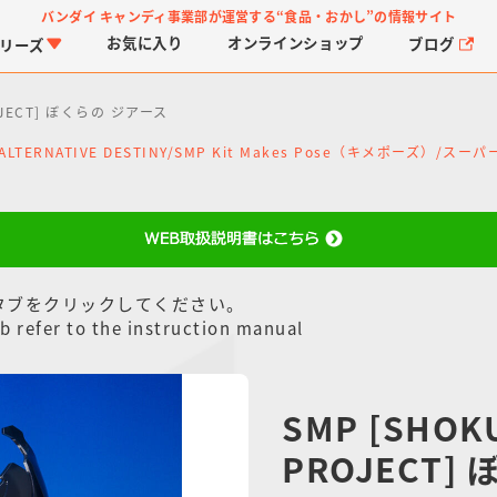
バンダイ キャンディ事業部が運営する
“食品・おかし”の情報サイト
お気に入り
オンライン
ショップ
ブログ
リーズ
ROJECT] ぼくらの ジアース
P ALTERNATIVE DESTINY/SMP Kit Makes Pose（キメポーズ）/ス
タブをクリックしてください。
PROJECT R.E.D.・ス
つりグミ
プリキュアシリーズ
チョコサプ
ガ
に
ーパー戦隊シリーズ
ス
b refer to the instruction manual
SMP [SHOK
PROJECT]