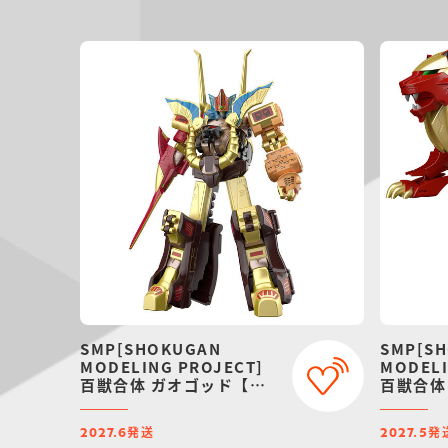
SMP[SHOKUGAN
SMP[S
MODELING PROJECT]
MODELI
百獣合体 ガオゴッド【再
百獣合体
販：2027年6月発送】
ガオエレ
2027年
発送
発
2027.6
2027.5