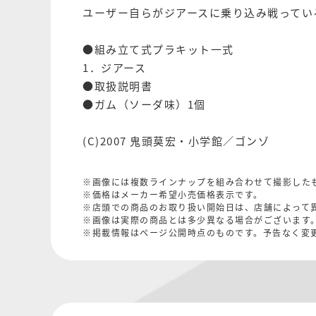
ユーザー自らがジアースに乗り込み戦ってい
●組み立て式プラキット一式
1．ジアース
●取扱説明書
●ガム（ソーダ味）1個
(C)2007 鬼頭莫宏・小学館／ゴンゾ
※画像には複数ラインナップを組み合わせて撮影した
※価格はメーカー希望小売価格表示です。
※店頭での商品のお取り扱い開始日は、店舗によって
※画像は実際の商品とは多少異なる場合がございます
※掲載情報はページ公開時点のものです。予告なく変