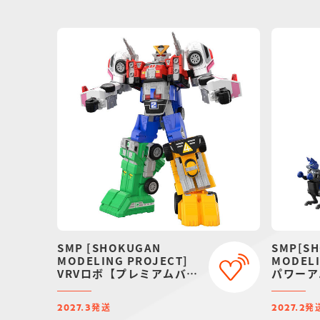
SMP [SHOKUGAN
SMP[S
MODELING PROJECT]
MODELI
VRVロボ【プレミアムバン
パワーア
ダイ限定】
エクスト
【プレミ
発送
発
2027.3
定】
2027.2