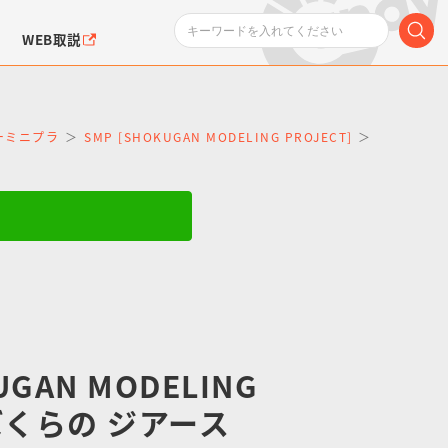
WEB取説
ーパーミニプラ
SMP [SHOKUGAN MODELING PROJECT]
SMP [SH
ンダムシリーズ
ふぉるめーしょん＆
ポケットモンスター
SMPシリーズ
ドラゴン
ポケモン
クエアシール
UGAN MODELING
 ぼくらの ジアース