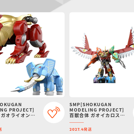
HOKUGAN
SMP[SHOKUGAN
NG PROJECT]
MODELING PROJECT]
 ガオライオン＆
百獣合体 ガオイカロス
ファント【再販：
【再販：2027年4月発
5月発送】
送】
送
発送
2027.4