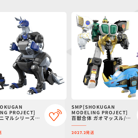
HOKUGAN
SMP[SHOKUGAN
NG PROJECT]
MODELING PROJECT]
ニマルシリーズ
百獣合体 ガオマッスル/ガ
ラ ガオワラビー
オライノス＆ガオマジロ
アムバンダイ限
【再販：2027年2月発
送
発送
送】
2027.2