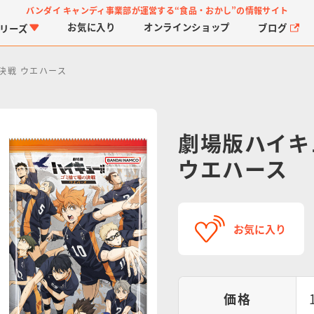
バンダイ キャンディ事業部が運営する
“食品・おかし”の情報サイト
お気に入り
オンライン
ショップ
ブログ
リーズ
決戦 ウエハース
劇場版ハイキ
ウエハース
PROJECT R.E.D.・ス
つりグミ
プリキュアシリーズ
チョコサプ
ガ
に
ーパー戦隊シリーズ
ス
お気に入り
価格