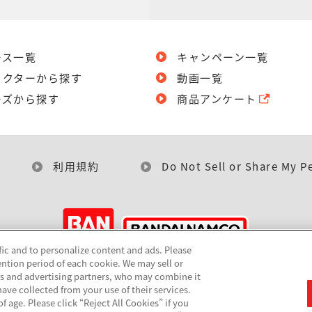
ース一覧
キャンペーン一覧
ラクターから探す
動画一覧
ーズから探す
商品アンケート
利用規約
Do Not Sell or Share My P
fic and to personalize content and ads. Please
ntion period of each cookie. We may sell or
©BANDAI
cs and advertising partners, who may combine it
ave collected from your use of their services.
 age. Please click “Reject All Cookies” if you