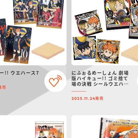
ー!! ウエハース7
にふぉるめーしょん 劇場
版ハイキュー!! ゴミ捨て
場の決戦 シールウエハー
発売
ス
発売
2025.11.24