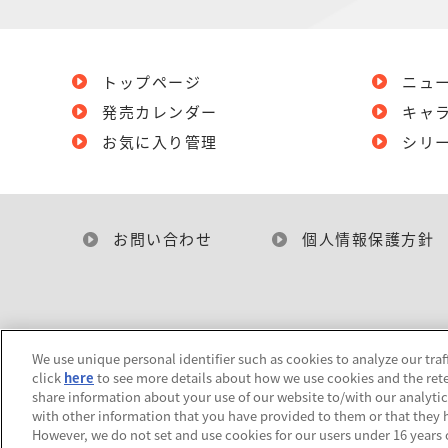
トップページ
ニュ
発売カレンダー
キャ
お気に入り管理
シリ
お問い合わせ
個人情報保護方針
We use unique personal identifier such as cookies to analyze our traf
click
here
to see more details about how we use cookies and the rete
share information about your use of our website to/with our analyti
with other information that you have provided to them or that they h
However, we do not set and use cookies for our users under 16 years of