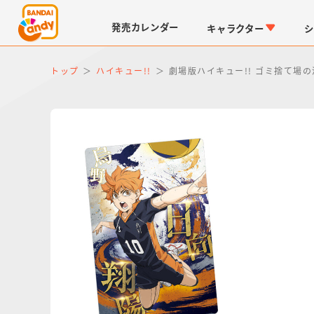
発売
カレンダー
キャラクター
シ
トップ
ハイキュー!!
劇場版ハイキュー!! ゴミ捨て場の
LINK TRAVELERS
チョコボックス
仮面ライダーシリーズ
キャラパキ