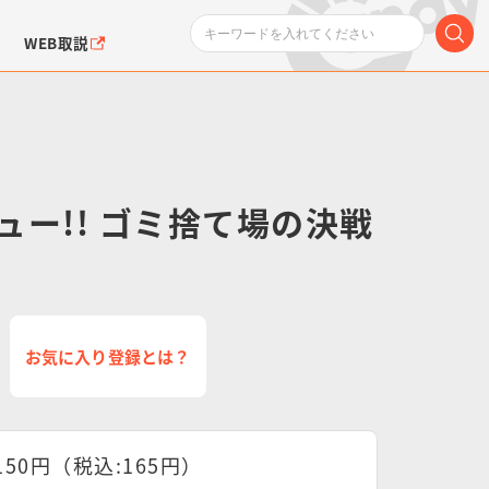
WEB取説
ュー!! ゴミ捨て場の決戦
ンダムシリーズ
ふぉるめーしょん＆
ポケットモンスター
SMPシリーズ
ドラゴン
ポケモン
クエアシール
お気に入り登録とは？
150円（税込:165円）