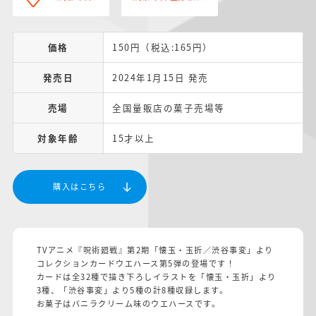
価格
150円（税込:165円）
発売日
2024年1月15日 発売
売場
全国量販店の菓子売場等
対象年齢
15才以上
購入はこちら
TVアニメ『呪術廻戦』第2期「懐玉・玉折／渋谷事変」より
コレクションカードウエハース第5弾の登場です！
カードは全32種で描き下ろしイラストを「懐玉・玉折」より
3種、「渋谷事変」より5種の計8種収録します。
お菓子はバニラクリーム味のウエハースです。