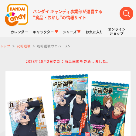
バンダイ キャンディ事業部が運営する
“食品・おかし”の情報サイト
オンライン
カレンダー
キャラクター
シリーズ
お気に入り
ショップ
トップ
呪術廻戦
呪術廻戦ウエハース5
2023年10月2日更新：商品画像を更新しました。
LINK TRAVELERS
チョコボックス
プリキュアシリーズ
チョコサプ
ドラゴンボール
ポケモンキッズ