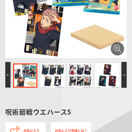
仮面ライダーシリー
キャラパキ
にふぉるめーしょん
ガンダムシリーズ
ポケモンスケールワ
アンパンマン
たまご
ま
ズ
＆スクエアシール
ールド
PROJECT R.E.D.・
つりグミ
ポケットモンスター
SMPシリーズ
サンリオキャラクタ
キャラデコ
わ
スーパー戦隊シリー
ーズ
ズ
呪術廻戦ウエハース5
お気に入り
お気に入り登録とは？