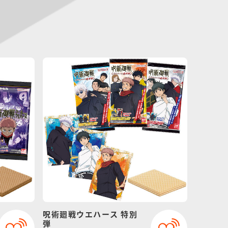
呪術廻戦ウエハース 特別
弾