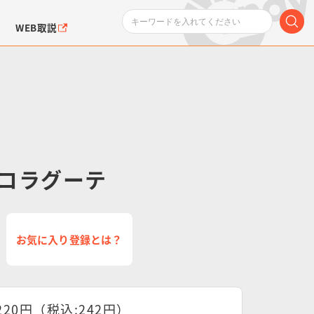
WEB取説
コラグーテ
ンダムシリーズ
ふぉるめーしょん＆
ポケットモンスター
SMPシリーズ
ドラゴン
ポケモン
クエアシール
お気に入り登録とは？
220円（税込:242円）