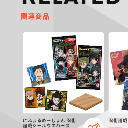
関連商品
にふぉるめーしょん 呪術
呪術廻戦
廻戦シールウエハース