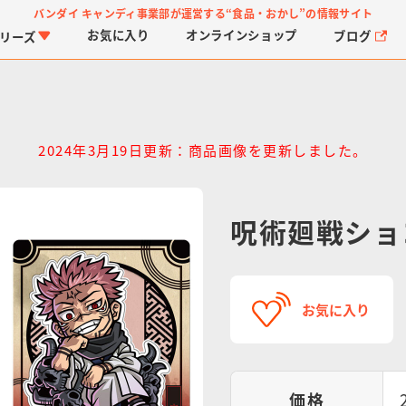
バンダイ キャンディ事業部が運営する
“食品・おかし”の情報サイト
お気に入り
オンライン
ショップ
ブログ
リーズ
2024年3月19日更新：商品画像を更新しました。
呪術廻戦ショ
PROJECT R.E.D.・ス
つりグミ
プリキュアシリーズ
チョコサプ
ガ
に
ーパー戦隊シリーズ
ス
お気に入り
価格