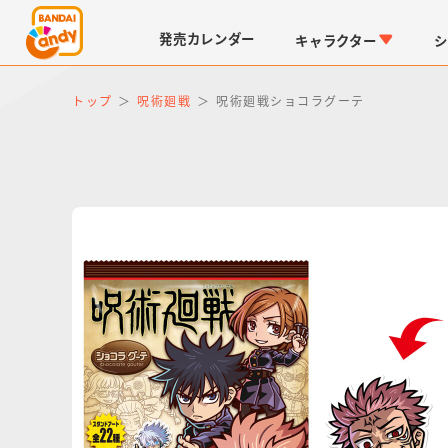
発売
カレンダー
キャラクター
シ
トップ
呪術廻戦
呪術廻戦ショコラグーテ
LINK TRAVELERS
チョコボックス
仮面ライダーシリーズ
キャラパキ