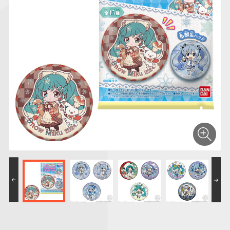
仮面ライダーシリー
キャラパキ
にふぉるめーしょん
ガンダムシリーズ
ポケモンスケールワ
アンパンマン
たまご
ま
ズ
＆スクエアシール
ールド
PROJECT R.E.D.・
つりグミ
ポケットモンスター
SMPシリーズ
サンリオキャラクタ
キャラデコ
わ
スーパー戦隊シリー
ーズ
ズ