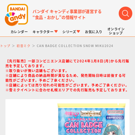
バンダイ キャンディ事業部が運営する
“食品・おかし”の情報サイト
オンライン
カレンダー
キャラクター
シリーズ
お気に入り
ショップ
トップ
初音ミク
CAN BADGE COLLECTION SNOW MIKU2024
【先行販売】一部コンビニエンス店舗にて2024年1月8日(月)から先行販
売を予定しております。
※取り扱いが無い店舗もございます。
※店舗により商品の納品時間が異なるため、発売開始日時は前後する可
能性がございます。予めご了承ください。
LINK TRAVELERS
チョコボックス
プリキュアシリーズ
チョコサプ
ドラゴンボール
ポケモンキッズ
※店舗によっては売り切れの可能性がございます。予めご了承ください。
※雪ミクイベントに合わせ札幌エリアでの先行販売も予定しております。