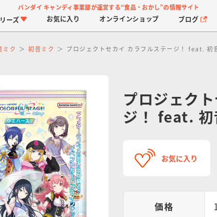
バンダイ キャンディ事業部が運営する
“食品・おかし”の情報サイト
お気に入り
オンライン
ショップ
ブログ
リーズ
音ミク
初音ミク
プロジェクトセカイ カラフルステージ！ feat. 
プロジェクト
ジ！ feat.
PROJECT R.E.D.・ス
つりグミ
プリキュアシリーズ
チョコサプ
ガ
に
ーパー戦隊シリーズ
ス
お気に入り
価格