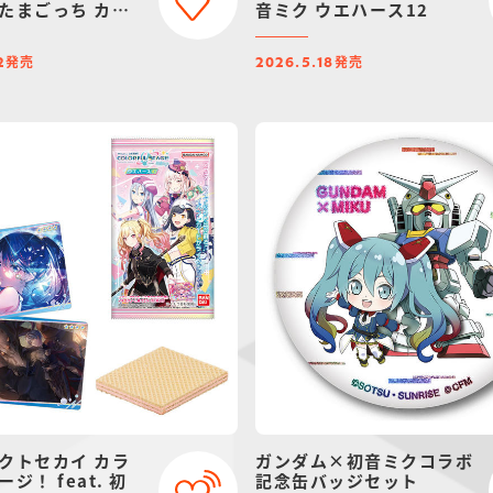
たまごっち カー
音ミク ウエハース12
発売
発売
2
2026.5.18
クトセカイ カラ
ガンダム×初音ミクコラボ
ジ！ feat. 初
記念缶バッジセット