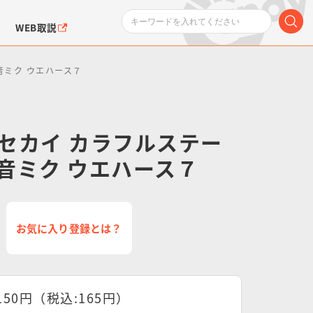
WEB取説
初音ミク ウエハース７
セカイ カラフルステー
 初音ミク ウエハース７
ンダムシリーズ
ふぉるめーしょん＆
ポケットモンスター
SMPシリーズ
ドラゴン
ポケモン
クエアシール
お気に入り登録とは？
150円（税込:165円）