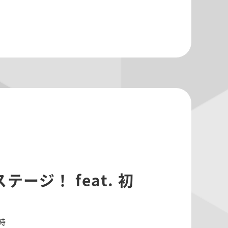
ージ！ feat. 初
0時