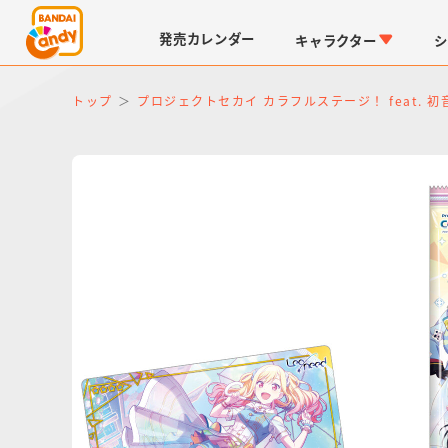
発売
カレンダー
キャラクター
シ
トップ
プロジェクトセカイ カラフルステージ！ feat. 初
LINK TRAVELERS
チョコボックス
仮面ライダーシリーズ
キャラパキ