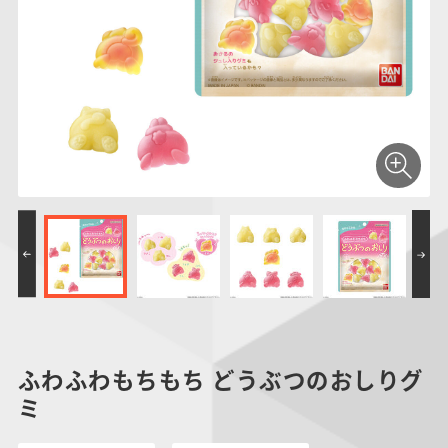
仮面ライダーシリー
キャラパキ
にふぉるめーしょん
ガンダムシリーズ
ポケモンスケールワ
アンパンマン
たまご
ま
ズ
＆スクエアシール
ールド
PROJECT R.E.D.・
つりグミ
ポケットモンスター
SMPシリーズ
サンリオキャラクタ
キャラデコ
わ
スーパー戦隊シリー
ーズ
ズ
ふわふわもちもち どうぶつのおしりグ
ミ