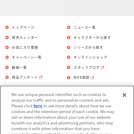
トップページ
ニュース一覧
発売カレンダー
キャラクターから探す
お気に入り管理
シリーズから探す
キャンペーン一覧
オンラインショップ
動画一覧
スタッフブログ
商品アンケート
WEB取説
We use unique personal identifier such as cookies to
お問い合わせ
個人情報保護方針
analyze our traffic and to personalize content and ads.
Please click
here
to see more details about how we use
利用規約
cookies and the retention period of each cookie. We may
sell or share information about your use of our website
Do Not Sell or Share My Personal
to/with our analytics and advertising partners, who may
Information
combine it with other information that you have