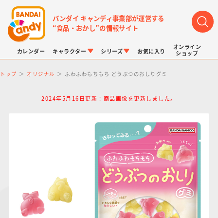
バンダイ キャンディ事業部が運営する
“食品・おかし”の情報サイト
オンライン
カレンダー
キャラクター
シリーズ
お気に入り
ショップ
トップ
オリジナル
ふわふわもちもち どうぶつのおしりグミ
2024年5月16日更新：商品画像を更新しました。
LINK TRAVELERS
チョコボックス
プリキュアシリーズ
チョコサプ
ドラゴンボール
ポケモンキッズ