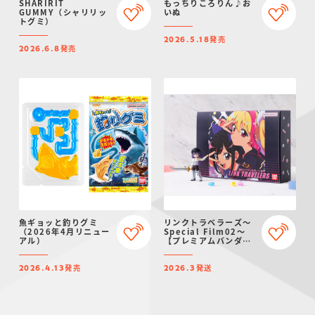
SHARIRIT
もっちりころりん♪お
GUMMY（シャリリッ
いぬ
トグミ）
発売
2026.5.18
発売
2026.6.8
魚ギョッと釣りグミ
リンクトラベラーズ～
（2026年4月リニュー
Special Film02～
アル）
【プレミアムバンダイ
限定】
発売
発送
2026.4.13
2026.3