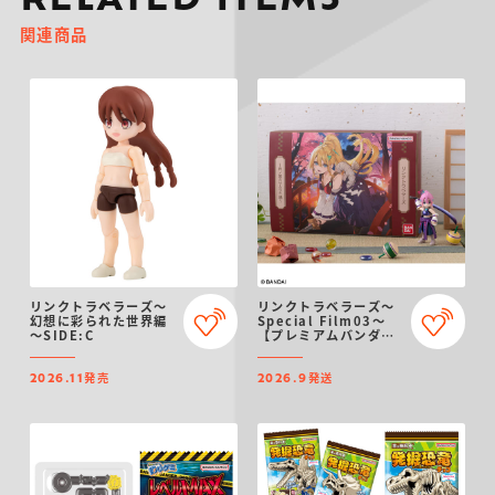
RELATED ITEMS
関連商品
リンクトラベラーズ～
リンクトラベラーズ～
幻想に彩られた世界編
Special Film03～
～SIDE:C
【プレミアムバンダイ
限定】
発売
発送
2026.11
2026.9