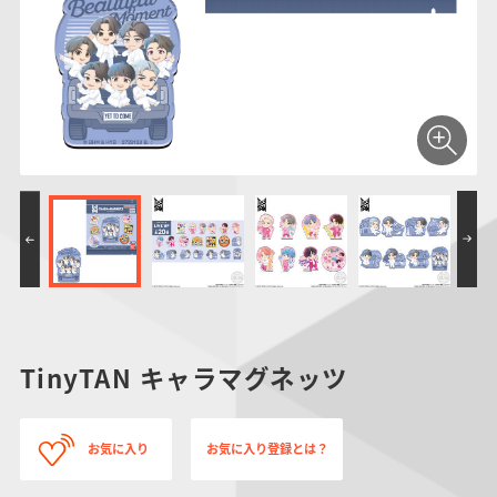
仮面ライダーシリー
キャラパキ
にふぉるめーしょん
ガンダムシリーズ
ポケモンスケールワ
アンパンマン
たまご
ま
ズ
＆スクエアシール
ールド
PROJECT R.E.D.・
つりグミ
ポケットモンスター
SMPシリーズ
サンリオキャラクタ
キャラデコ
わ
スーパー戦隊シリー
ーズ
ズ
TinyTAN キャラマグネッツ
お気に入り
お気に入り登録とは？