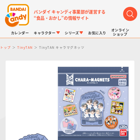
バンダイ キャンディ事業部が運営する
“食品・おかし”の情報サイト
オンライン
カレンダー
キャラクター
シリーズ
お気に入り
ショップ
トップ
TinyTAN
TinyTAN キャラマグネッツ
LINK TRAVELERS
チョコボックス
プリキュアシリーズ
チョコサプ
ドラゴンボール
ポケモンキッズ