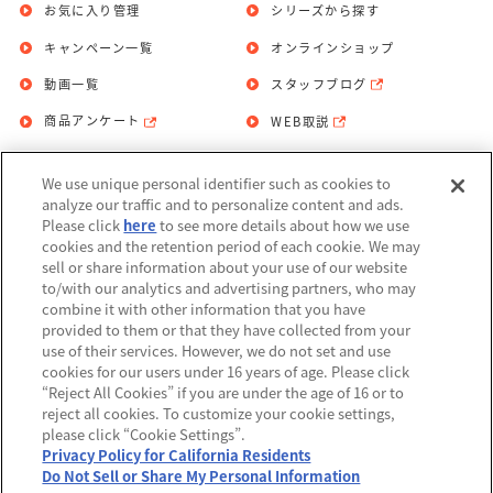
お気に入り管理
シリーズから探す
キャンペーン一覧
オンラインショップ
動画一覧
スタッフブログ
商品アンケート
WEB取説
We use unique personal identifier such as cookies to
お問い合わせ
個人情報保護方針
analyze our traffic and to personalize content and ads.
Please click
here
to see more details about how we use
利用規約
cookies and the retention period of each cookie. We may
sell or share information about your use of our website
Do Not Sell or Share My Personal
to/with our analytics and advertising partners, who may
Information
combine it with other information that you have
provided to them or that they have collected from your
アレルギー情報
use of their services. However, we do not set and use
cookies for our users under 16 years of age. Please click
“Reject All Cookies” if you are under the age of 16 or to
reject all cookies. To customize your cookie settings,
please click “Cookie Settings”.
Privacy Policy for California Residents
©BANDAI
Do Not Sell or Share My Personal Information