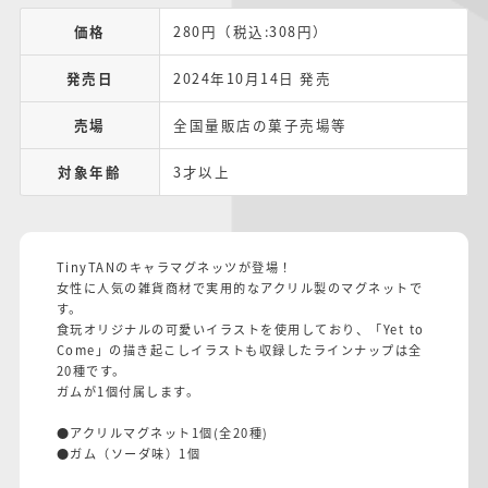
価格
280円（税込:308円）
発売日
2024年10月14日 発売
売場
全国量販店の菓子売場等
対象年齢
3才以上
TinyTANのキャラマグネッツが登場！
女性に人気の雑貨商材で実用的なアクリル製のマグネットで
す。
食玩オリジナルの可愛いイラストを使用しており、「Yet to
Come」の描き起こしイラストも収録したラインナップは全
20種です。
ガムが1個付属します。
●アクリルマグネット1個(全20種)
●ガム（ソーダ味）1個