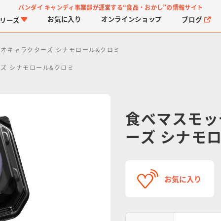
バンダイ キャンディ事業部が運営する
“食品・おかし”の情報サイト
お気に入り
オンライン
ショップ
ブログ
リーズ
リオキャラクターズ シナモロール&クロミ
ズ シナモロール&クロミ
食べマスモッ
ーズ シナモ
PROJECT R.E.D.・ス
つりグミ
プリキュアシリーズ
チョコサプ
ガ
に
ーパー戦隊シリーズ
ス
お気に入り