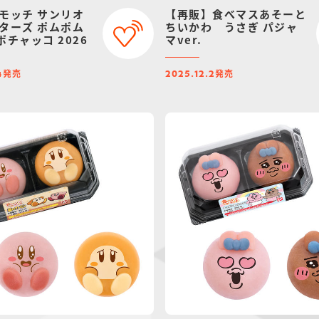
モッチ サンリオ
【再販】食べマスあそーと
ターズ ポムポム
ちいかわ うさぎ パジャ
ポチャッコ 2026
マver.
発売
発売
4
2025.12.2