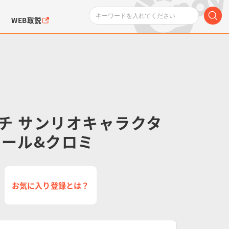
WEB取説
チ サンリオキャラクタ
ロール&クロミ
ンダムシリーズ
ふぉるめーしょん＆
ポケットモンスター
SMPシリーズ
ドラゴン
ポケモン
クエアシール
お気に入り登録とは？