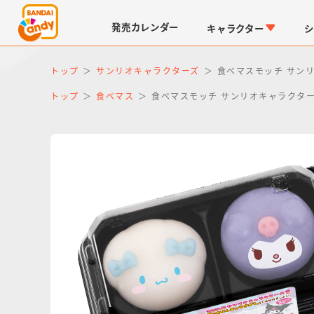
発売
カレンダー
キャラクター
シ
トップ
サンリオキャラクターズ
食べマスモッチ サン
トップ
食べマス
食べマスモッチ サンリオキャラクター
LINK TRAVELERS
チョコボックス
仮面ライダーシリーズ
キャラパキ