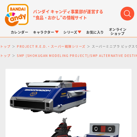
バンダイ キャンディ事業部が運営する
“食品・おかし”の情報サイト
オンライン
カレンダー
キャラクター
シリーズ
お気に入り
ショップ
トップ
PROJECT R.E.D.・スーパー戦隊シリーズ
スーパーミニプラ ビッグスケ
トップ
SMP [SHOKUGAN MODELING PROJECT]/SMP ALTERNATIVE DE
LINK TRAVELERS
チョコボックス
プリキュアシリーズ
チョコサプ
ドラゴンボール
ポケモンキッズ