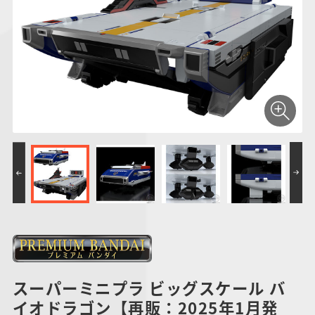
仮面ライダーシリー
キャラパキ
にふぉるめーしょん
ガンダムシリーズ
ポケモンスケールワ
アンパンマン
たまご
ま
ズ
＆スクエアシール
ールド
PROJECT R.E.D.・
つりグミ
ポケットモンスター
SMPシリーズ
サンリオキャラクタ
キャラデコ
わ
スーパー戦隊シリー
ーズ
ズ
スーパーミニプラ ビッグスケール バ
イオドラゴン【再販：2025年1月発