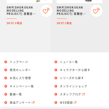
SMP[SHOKUGAN
SMP[SHOKUGAN
MODELING
MODELING
PROJECT] 百獣合体
PROJECT] 百獣合体
ガオマッスル/ガオライ
ガオハンター【再販：
ノス＆ガオマジロ【再
2027年1月発送】
発送
発送
販：2027年2月発送】
2027.2
2027.1
トップページ
ニュース一覧
発売カレンダー
キャラクターから探す
お気に入り管理
シリーズから探す
キャンペーン一覧
オンラインショップ
動画一覧
スタッフブログ
商品アンケート
WEB取説