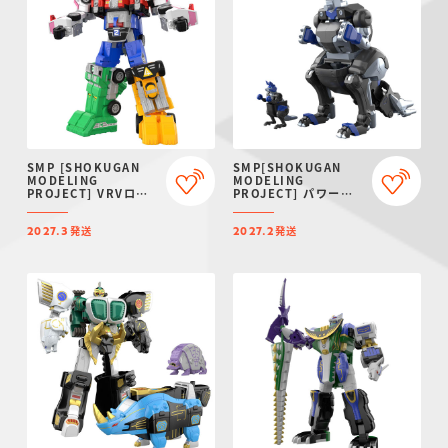
SMP [SHOKUGAN
SMP[SHOKUGAN
MODELING
MODELING
PROJECT] VRVロボ
PROJECT] パワーア
【プレミアムバンダイ
ニマルシリーズ エクス
限定】
トラ ガオワラビー【プ
発送
発送
レミアムバンダイ限
2027.3
2027.2
定】