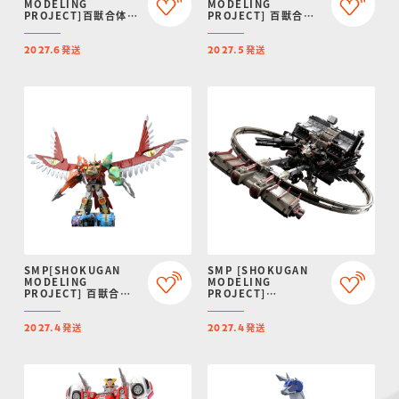
MODELING
MODELING
PROJECT]百獣合体
PROJECT] 百獣合体
ガオゴッド【再販：
ガオライオン＆ガオエ
2027年6月発送】
レファント【再販：
発送
発送
2027年5月発送】
2027.6
2027.5
SMP[SHOKUGAN
SMP [SHOKUGAN
MODELING
MODELING
PROJECT] 百獣合体
PROJECT]
ガオイカロス【再販：
ARMORED CORE VI
2027年4月発送】
FIRES OF RUBICON
発送
発送
AAP07:
2027.4
2027.4
BALTEUS【プレミア
ムバンダイ限定】