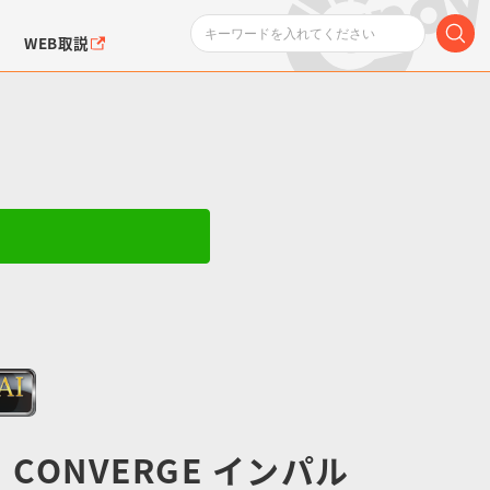
WEB取説
】
】
ンダムシリーズ
ふぉるめーしょん＆
ポケットモンスター
SMPシリーズ
ドラゴン
ポケモン
クエアシール
M CONVERGE インパル