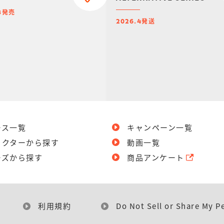
SET【プレミアムバンダイ
発売
8
限定】
発送
2026.4
ース一覧
キャンペーン一覧
ラクターから探す
動画一覧
ーズから探す
商品アンケート
利用規約
Do Not Sell or Share My P