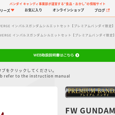
バンダイ キャンディ事業部が運営する
“食品・おかし”の情報サイト
お気に入り
オンライン
ショップ
ブログ
リーズ
CONVERGE インパルスガンダムシルエットセット【プレミアムバンダイ限定
CONVERGE インパルスガンダムシルエットセット【プレミアムバンダイ限定
タブをクリックしてください。
PROJECT R.E.D.・ス
つりグミ
プリキュアシリーズ
チョコサプ
ガ
に
ーパー戦隊シリーズ
ス
b refer to the instruction manual
FW GUNDA