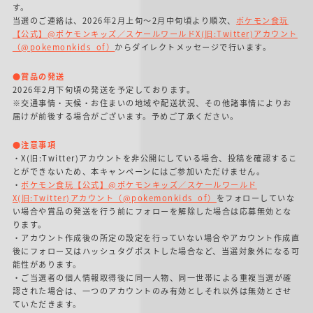
す。
当選のご連絡は、2026年2月上旬～2月中旬頃より順次、
ポケモン食玩
【公式】@ポケモンキッズ／スケールワールドX(旧:Twitter)アカウント
（@pokemonkids_of）
からダイレクトメッセージで行います。
●賞品の発送
2026年2月下旬頃の発送を予定しております。
※交通事情・天候・お住まいの地域や配送状況、その他諸事情によりお
届けが前後する場合がございます。予めご了承ください。
●注意事項
・X(旧:Twitter)アカウントを非公開にしている場合、投稿を確認するこ
とができないため、本キャンペーンにはご参加いただけません。
・
ポケモン食玩【公式】@ポケモンキッズ／スケールワールド
X(旧:Twitter)アカウント（@pokemonkids_of）
をフォローしていな
い場合や賞品の発送を行う前にフォローを解除した場合は応募無効とな
ります。
・アカウント作成後の所定の設定を行っていない場合やアカウント作成直
後にフォロー又はハッシュタグポストした場合など、当選対象外になる可
能性があります。
・ご当選者の個人情報取得後に同一人物、同一世帯による重複当選が確
認された場合は、一つのアカウントのみ有効としそれ以外は無効とさせ
ていただきます。