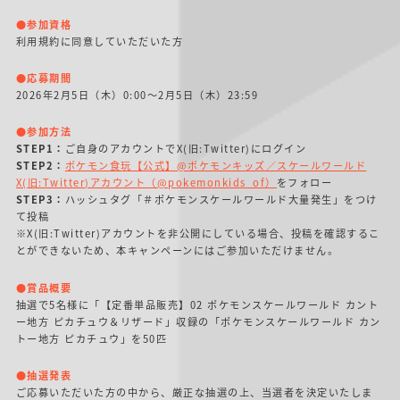
●参加資格
利用規約に同意していただいた方
●応募期間
2026年2月5日（木）0:00～2月5日（木）23:59
●参加方法
STEP1：
ご自身のアカウントでX(旧:Twitter)にログイン
STEP2：
ポケモン食玩【公式】@ポケモンキッズ／スケールワールド
X(旧:Twitter)アカウント（@pokemonkids_of）
をフォロー
STEP3：
ハッシュタグ「＃ポケモンスケールワールド大量発生」をつけ
て投稿
※X(旧:Twitter)アカウントを非公開にしている場合、投稿を確認するこ
とができないため、本キャンペーンにはご参加いただけません。
●賞品概要
抽選で5名様に「【定番単品販売】02 ポケモンスケールワールド カント
ー地方 ピカチュウ＆リザード」収録の「ポケモンスケールワールド カン
トー地方 ピカチュウ」を50匹
●抽選発表
ご応募いただいた方の中から、厳正な抽選の上、当選者を決定いたしま