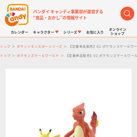
バンダイ キャンディ事業部が運営する
“食品・おかし”の情報サイト
オンライン
カレンダー
キャラクター
シリーズ
お気に入り
ショップ
トップ
ポケットモンスターシリーズ
【定番単品販売】02 ポケモンスケールワ
トップ
ポケモンスケールワールド
【定番単品販売】02 ポケモンスケールワー
LINK TRAVELERS
チョコボックス
プリキュアシリーズ
チョコサプ
ドラゴンボール
ポケモンキッズ