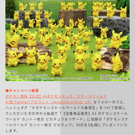
●キャンペーン概要
ポケモン食玩【公式】@ポケモンキッズ／スケールワールド
X(旧:Twitter)アカウント（@pokemonkids_of）
をフォローのうえ、
ハッシュタグ「＃ポケモンスケールワールド大量発生」をつけて投稿し
ていただいた方の中から抽選で「【定番単品販売】02 ポケモンスケール
ワールド カントー地方 ピカチュウ＆リザード」に収録の「ポケモンスケ
ールワールド カントー地方 ピカチュウ」50匹を5名様にプレゼントいた
します。