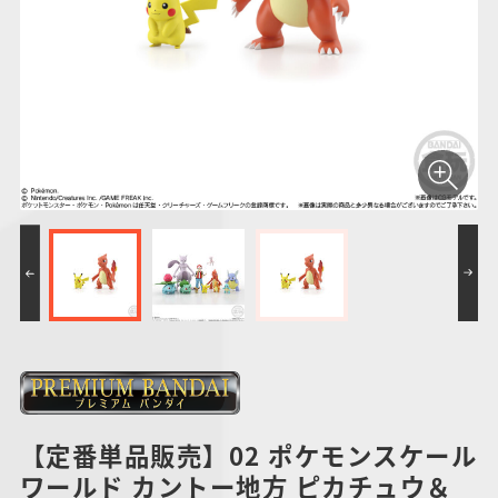
仮面ライダーシリー
キャラパキ
にふぉるめーしょん
ガンダムシリーズ
ポケモンスケールワ
アンパンマン
たまご
ま
ズ
＆スクエアシール
ールド
PROJECT R.E.D.・
つりグミ
ポケットモンスター
SMPシリーズ
サンリオキャラクタ
キャラデコ
わ
スーパー戦隊シリー
ーズ
ズ
【定番単品販売】02 ポケモンスケール
ワールド カントー地方 ピカチュウ＆