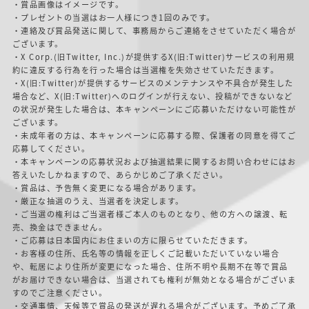
・賞品画像はイメージです。
・プレゼントの当選はお一人様につき1回のみです。
・連絡及び賞品発送に関して、事務局からご連絡をさせていただく場合が
ございます。
・X Corp.(旧Twitter, Inc.)が提供するX(旧:Twitter)サービスの利用規
約に違反する行為を行った場合は当選権を失効させていただきます。
・X(旧:Twitter)が提供するサービスのメンテナンスや不具合が発生した
場合など、X(旧:Twitter)へのログインが行えない、投稿ができないなど
の状況が発生した場合は、本キャンペーンにご応募いただけない可能性が
ございます。
・未成年者の方は、本キャンペーンに応募する際、保護者の同意を得てご
応募してください。
・本キャンペーンの応募状況および抽選結果に関するお問い合わせにはお
答えいたしかねますので、あらかじめご了承ください。
・賞品は、予告無く変更になる場合があります。
・厳正な抽選のうえ、当選者を決定します。
・ご当選の権利はご当選者様ご本人のものとなり、他の方への譲渡、転
売、換金はできません。
・ご応募は日本国内にお住まいの方に限らせていただきます。
・お客様の住所、氏名等の情報を正しくご記載いただいていない場合
や、転居により住所が変更になった場合、住所不明や長期不在等で賞品
がお届けできない場合は、当選されても権利が無効となる場合がございま
すのでご注意ください。
・交通事情、天候等で賞品の発送が遅れる場合がございます。予めご了承