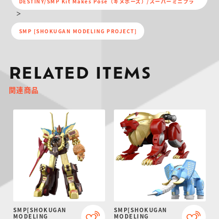
DESTINY/SMP Kit Makes Pose（キメポーズ）/スーパーミニプラ
SMP [SHOKUGAN MODELING PROJECT]
RELATED ITEMS
関連商品
SMP[SHOKUGAN
SMP[SHOKUGAN
MODELING
MODELING