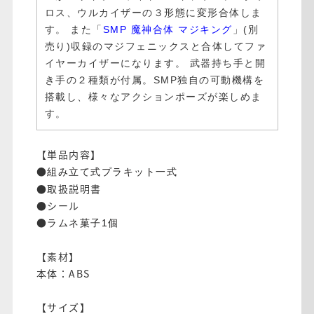
ロス、ウルカイザーの３形態に変形合体しま
す。 また「
SMP 魔神合体 マジキング
」(別
売り)収録のマジフェニックスと合体してファ
イヤーカイザーになります。 武器持ち手と開
き手の２種類が付属。SMP独自の可動機構を
搭載し、様々なアクションポーズが楽しめま
す。
【単品内容】
●
組み立て式プラキット一式
●取扱説明書
●シール
●
ラムネ菓子1個
【素材】
本体：ABS
【サイズ】