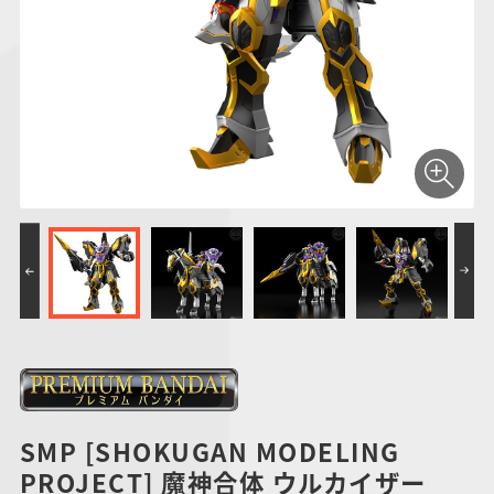
仮面ライダーシリー
キャラパキ
にふぉるめーしょん
ガンダムシリーズ
ポケモンスケールワ
アンパンマン
たまご
ま
ズ
＆スクエアシール
ールド
PROJECT R.E.D.・
つりグミ
ポケットモンスター
SMPシリーズ
サンリオキャラクタ
キャラデコ
わ
スーパー戦隊シリー
ーズ
ズ
SMP [SHOKUGAN MODELING
PROJECT] 魔神合体 ウルカイザー