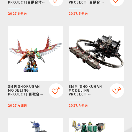
PROJECT]百獣合体
PROJECT] 百獣合体
ガオゴッド【再販：
ガオライオン＆ガオエ
2027年6月発送】
レファント【再販：
発送
発送
2027年5月発送】
2027.6
2027.5
SMP[SHOKUGAN
SMP [SHOKUGAN
MODELING
MODELING
PROJECT] 百獣合体
PROJECT]
ガオイカロス【再販：
ARMORED CORE VI
2027年4月発送】
FIRES OF RUBICON
発送
発送
AAP07:
2027.4
2027.4
BALTEUS【プレミア
ムバンダイ限定】