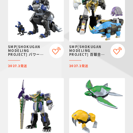
SMP[SHOKUGAN
SMP[SHOKUGAN
MODELING
MODELING
PROJECT] パワーア
PROJECT] 百獣合体
ニマルシリーズ エクス
ガオマッスル/ガオライ
トラ ガオワラビー【プ
ノス＆ガオマジロ【再
発送
発送
レミアムバンダイ限
販：2027年2月発送】
2027.2
2027.2
定】