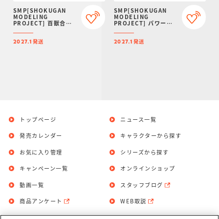
SMP[SHOKUGAN
SMP[SHOKUGAN
MODELING
MODELING
PROJECT] 百獣合体
PROJECT] パワーア
ガオハンター【再販：
ニマルシリーズ エクス
2027年1月発送】
トラ ガオタートル＆ガ
発送
発送
オトッピー【プレミア
2027.1
2027.1
ムバンダイ限定】
トップページ
ニュース一覧
発売カレンダー
キャラクターから探す
お気に入り管理
シリーズから探す
キャンペーン一覧
オンラインショップ
動画一覧
スタッフブログ
商品アンケート
WEB取説