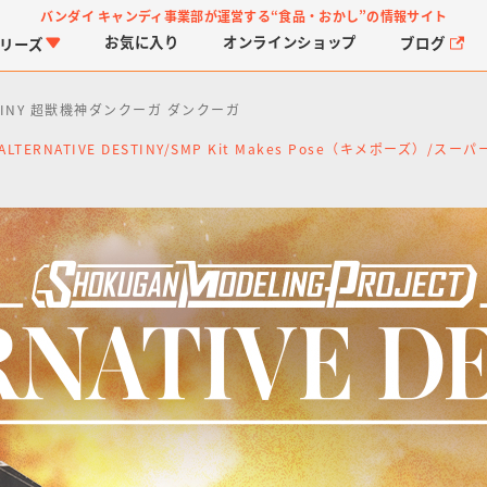
バンダイ キャンディ事業部が運営する
“食品・おかし”の情報サイト
お気に入り
オンライン
ショップ
ブログ
リーズ
DESTINY 超獣機神ダンクーガ ダンクーガ
P ALTERNATIVE DESTINY/SMP Kit Makes Pose（キメポーズ）/ス
PROJECT R.E.D.・ス
つりグミ
プリキュアシリーズ
チョコサプ
ガ
に
ーパー戦隊シリーズ
ス