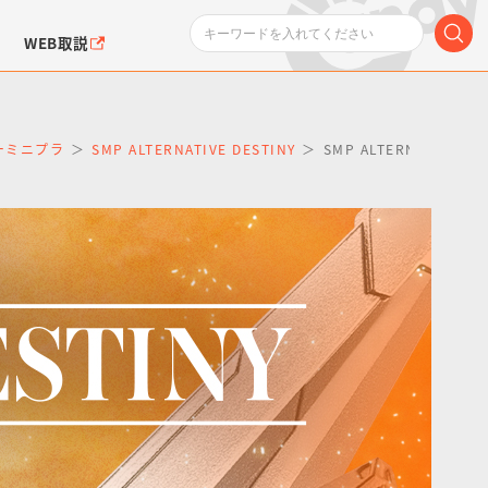
WEB取説
ーパーミニプラ
SMP ALTERNATIVE DESTINY
SMP ALTERNATIVE
ンダムシリーズ
ふぉるめーしょん＆
ポケットモンスター
SMPシリーズ
ドラゴン
ポケモン
クエアシール