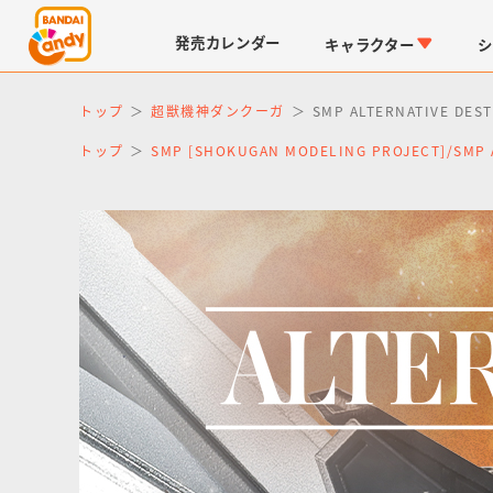
発売
カレンダー
キャラクター
シ
トップ
超獣機神ダンクーガ
SMP ALTERNATIVE 
トップ
SMP [SHOKUGAN MODELING PROJECT]/SM
LINK TRAVELERS
チョコボックス
仮面ライダーシリーズ
キャラパキ