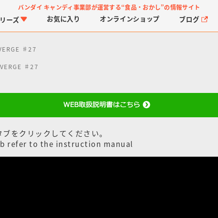
バンダイ キャンディ事業部が運営する
“食品・おかし”の情報サイト
お気に入り
オンライン
ショップ
ブログ
リーズ
VERGE ♯27
VERGE ♯27
タブをクリックしてください。
PROJECT R.E.D.・ス
つりグミ
プリキュアシリーズ
チョコサプ
ガ
に
ーパー戦隊シリーズ
ス
b refer to the instruction manual