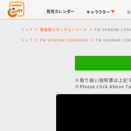
発売
カレンダー
キャラクター
シ
トップ
機動戦士ガンダムシリーズ
FW GUNDAM CON
トップ
FW GUNDAM CONVERGE
FW GUNDAM CON
※取り扱い説明書は上記
LINK TRAVELERS
チョコボックス
仮面ライダーシリーズ
キャラパキ
※Please click Above Ta