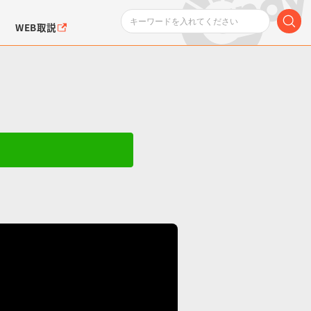
WEB取説
ンダムシリーズ
ふぉるめーしょん＆
ポケットモンスター
SMPシリーズ
ドラゴン
ポケモン
クエアシール