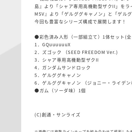
島』より「シャア専用高機動型ザクII」を
MSV』より「ゲルググキャノン」と「ゲル
今回も豊富なシリーズ構成で展開します！
●彩色済み人形（一部組立て）1体セット(全
1．GQuuuuuuX
2．ズゴック （SEED FREEDOM Ver.)
3．シャア専用高機動型ザクII
4．ガンダムサンドロック
5．ゲルググキャノン
6．ゲルググキャノン （ジョニー・ライデン
●ガム（ソーダ味）1個
(C)創通・サンライズ
※画像には複数ラインナップを組み合わせて撮影した