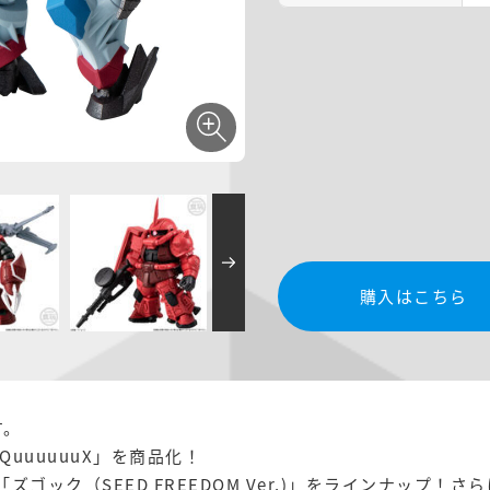
購入はこちら
す。
GQuuuuuuX」を商品化！
り「ズゴック（SEED FREEDOM Ver.)」をラインナップ