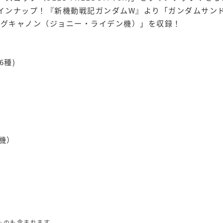
ラインナップ！『新機動戦記ガンダムW』より「ガンダムサン
ググキャノン（ジョニー・ライデン機）」を収録！
6種)
機）
ものも含まれます。