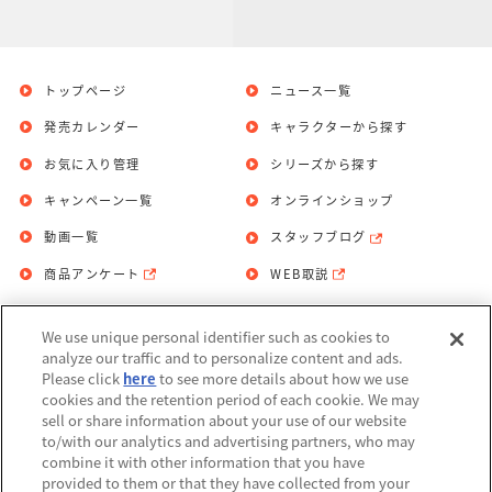
トップページ
ニュース一覧
発売カレンダー
キャラクターから探す
お気に入り管理
シリーズから探す
キャンペーン一覧
オンラインショップ
動画一覧
スタッフブログ
商品アンケート
WEB取説
We use unique personal identifier such as cookies to
お問い合わせ
個人情報保護方針
analyze our traffic and to personalize content and ads.
Please click
here
to see more details about how we use
利用規約
cookies and the retention period of each cookie. We may
sell or share information about your use of our website
Do Not Sell or Share My Personal
to/with our analytics and advertising partners, who may
Information
combine it with other information that you have
provided to them or that they have collected from your
アレルギー情報