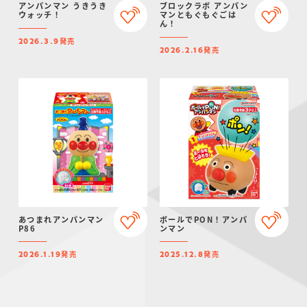
アンパンマン うきうき
ブロックラボ アンパン
ウォッチ！
マンともぐもぐごは
ん！
発売
2026.3.9
発売
2026.2.16
あつまれアンパンマン
ボールでPON！アンパ
P86
ンマン
発売
発売
2026.1.19
2025.12.8