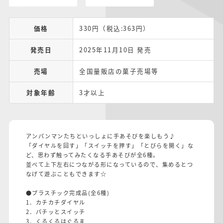
価格
330円（税込:363円）
発売日
2025年11月10日 発売
売場
全国量販店の菓子売場等
対象年齢
3才以上
アンパンマンたちといっしょに手あそびを楽しもう♪
「ダイヤルを回す」「スイッチを押す」「とびらを開く」な
ど、思わず触ってみたくなる手あそびが全6種。
並べて上下左右につながる形になっているので、集めるとつ
なげて遊ぶこともできます☆
●プラスチック完成品(全6種)
1．カチカチダイヤル
2．パチッとスイッチ
3．くるくるはぐるま