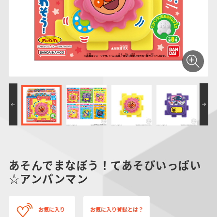
仮面ライダーシリー
キャラパキ
にふぉるめーしょん
ガンダムシリーズ
ポケモンスケールワ
アンパンマン
たまご
ま
ズ
＆スクエアシール
ールド
PROJECT R.E.D.・
つりグミ
ポケットモンスター
SMPシリーズ
サンリオキャラクタ
キャラデコ
わ
スーパー戦隊シリー
ーズ
ズ
あそんでまなぼう！てあそびいっぱい
☆アンパンマン
お気に入り
お気に入り登録とは？