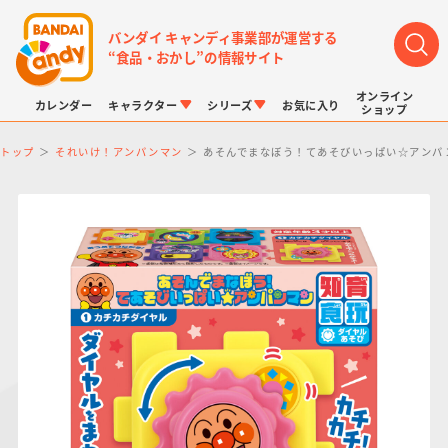
バンダイ キャンディ事業部が運営する
“食品・おかし”の情報サイト
オンライン
カレンダー
キャラクター
シリーズ
お気に入り
ショップ
トップ
それいけ！アンパンマン
あそんでまなぼう！てあそびいっぱい☆アンパ
LINK TRAVELERS
チョコボックス
プリキュアシリーズ
チョコサプ
ドラゴンボール
ポケモンキッズ