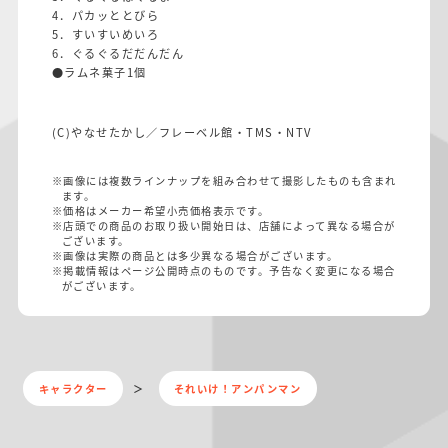
4．パカッととびら
5．すいすいめいろ
6．ぐるぐるだだんだん
●ラムネ菓子1個
(C)やなせたかし／フレーベル館・TMS・NTV
※画像には複数ラインナップを組み合わせて撮影したものも含まれ
ます。
※価格はメーカー希望小売価格表示です。
※店頭での商品のお取り扱い開始日は、店舗によって異なる場合が
ございます。
※画像は実際の商品とは多少異なる場合がございます。
※掲載情報はページ公開時点のものです。予告なく変更になる場合
がございます。
キャラクター
それいけ！アンパンマン