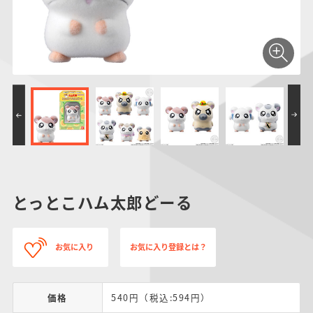
仮面ライダーシリー
キャラパキ
にふぉるめーしょん
ガンダムシリーズ
ポケモンスケールワ
アンパンマン
たまご
ま
ズ
＆スクエアシール
ールド
PROJECT R.E.D.・
つりグミ
ポケットモンスター
SMPシリーズ
サンリオキャラクタ
キャラデコ
わ
スーパー戦隊シリー
ーズ
ズ
とっとこハム太郎どーる
お気に入り
お気に入り登録とは？
価格
540円（税込:594円）