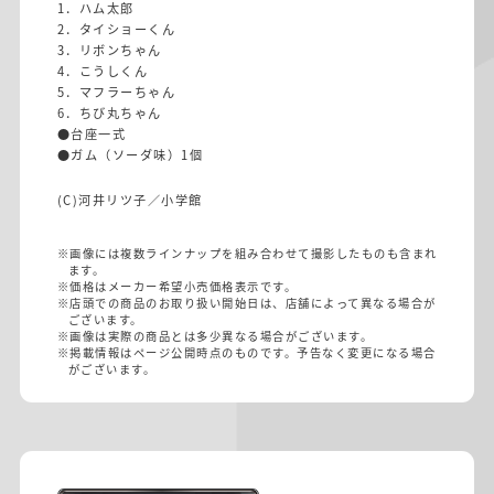
1．ハム太郎
2．タイショーくん
3．リボンちゃん
4．こうしくん
5．マフラーちゃん
6．ちび丸ちゃん
●台座一式
●ガム（ソーダ味）1個
(C)河井リツ子／小学館
※画像には複数ラインナップを組み合わせて撮影したものも含まれ
ます。
※価格はメーカー希望小売価格表示です。
※店頭での商品のお取り扱い開始日は、店舗によって異なる場合が
ございます。
※画像は実際の商品とは多少異なる場合がございます。
※掲載情報はページ公開時点のものです。予告なく変更になる場合
がございます。