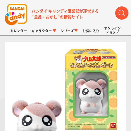
バンダイ キャンディ事業部が運営する
“食品・おかし”の情報サイト
オンライン
カレンダー
キャラクター
シリーズ
お気に入り
ショップ
LINK TRAVELERS
チョコボックス
プリキュアシリーズ
チョコサプ
ドラゴンボール
ポケモンキッズ