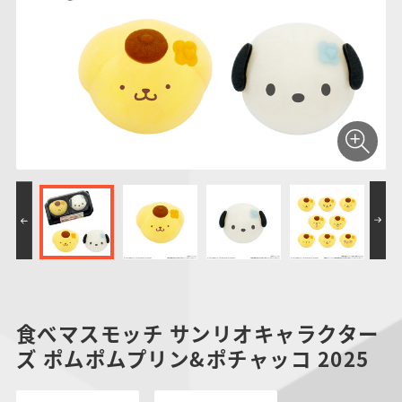
仮面ライダーシリー
キャラパキ
にふぉるめーしょん
ガンダムシリーズ
ポケモンスケールワ
アンパンマン
たまご
ま
ズ
＆スクエアシール
ールド
PROJECT R.E.D.・
つりグミ
ポケットモンスター
SMPシリーズ
サンリオキャラクタ
キャラデコ
わ
スーパー戦隊シリー
ーズ
ズ
食べマスモッチ サンリオキャラクター
ズ ポムポムプリン&ポチャッコ 2025