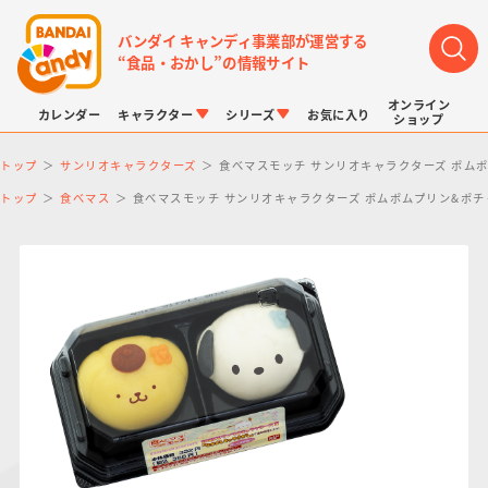
バンダイ キャンディ事業部が運営する
“食品・おかし”の情報サイト
オンライン
カレンダー
キャラクター
シリーズ
お気に入り
ショップ
トップ
サンリオキャラクターズ
食べマスモッチ サンリオキャラクターズ ポムポ
トップ
食べマス
食べマスモッチ サンリオキャラクターズ ポムポムプリン&ポチャ
LINK TRAVELERS
チョコボックス
プリキュアシリーズ
チョコサプ
ドラゴンボール
ポケモンキッズ