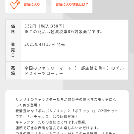
お気に入り
お気に入り登録とは？
価
332円（税込:358円）
格
※この商品は軽減税率8%対象商品です。
発
2025年4月15日 発売
売
日
売
全国のファミリーマート（一部店舗を除く）のチル
場
ドスイーツコーナー
サンリオのキャラクターたちが餅菓子の食べマスモッチにな
って再び登場！
表情豊かな「ポムポムプリン」と「ポチャッコ」の2個セット
です。「ポチャッコ」は今回初登場！
キャラクターたちの表情はそれぞれ8種類。
店頭で好きな表情を選んでお楽しみいただけます。
中身の餡は「ポムポムプリン」がカスタード味餡、「ポチャ