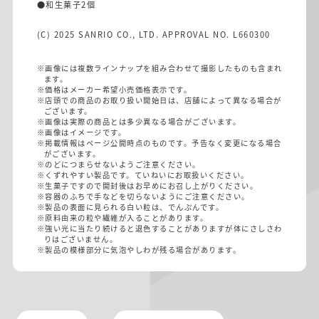
●和生菓子2個
(C) 2025 SANRIO CO., LTD. APPROVAL NO. L660300
※画像には複数ラインナップを組み合わせて撮影したものも含まれ
ます。
※価格はメーカー希望小売価格表示です。
※店頭での商品のお取り扱い開始日は、店舗によって異なる場合が
ございます。
※画像は実際の商品とは多少異なる場合がございます。
※画像はイメージです。
※掲載情報はページ公開時点のものです。予告なく変更になる場合
がございます。
※のどにつまらせないようご注意ください。
※くずれやすい製品です。ていねいにお取扱いください。
※生菓子ですので開封後はお早めにお召し上がりください。
※容器のふちで手などを切らないようにご注意ください。
※製品の表面に見られる白い粒は、でんぷんです。
※原料由来の粒や繊維が入ることがあります。
※強い光に当たり続けると退色することがありますが体にさしさわ
りはございません。
※製品の模様部分に気泡やしわが残る場合があります。