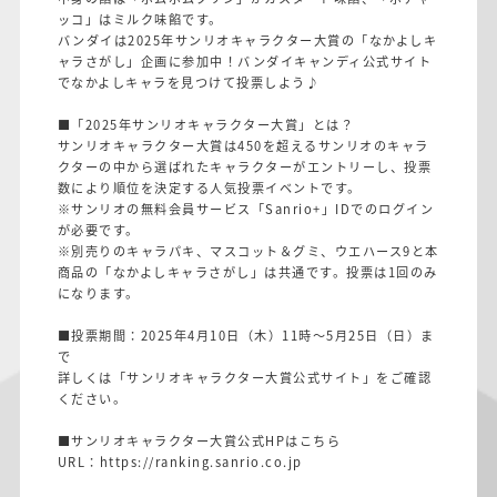
ッコ」はミルク味餡です。
バンダイは2025年サンリオキャラクター大賞の「なかよしキ
ャラさがし」企画に参加中！バンダイキャンディ公式サイト
でなかよしキャラを見つけて投票しよう♪
■「2025年サンリオキャラクター大賞」とは？​
サンリオキャラクター大賞は450を超えるサンリオのキャラ
クターの中から選ばれたキャラクターがエントリーし、投票
数により順位を決定する人気投票イベントです。
※サンリオの無料会員サービス「Sanrio+」IDでのログイン
が必要です。
※別売りのキャラパキ、マスコット＆グミ、ウエハース9と本
商品の「なかよしキャラさがし」は共通です。投票は1回のみ
になります。
■投票期間：2025年4月10日（木）11時～5月25日（日）ま
で
詳しくは「
サンリオキャラクター大賞公式サイト
」をご確認
ください。
■サンリオキャラクター大賞公式HPはこちら
URL：
https://ranking.sanrio.co.jp