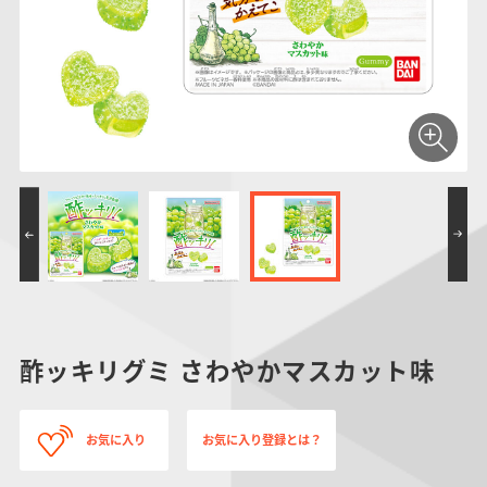
仮面ライダーシリー
キャラパキ
にふぉるめーしょん
ガンダムシリーズ
ポケモンスケールワ
アンパンマン
たまご
ま
ズ
＆スクエアシール
ールド
PROJECT R.E.D.・
つりグミ
ポケットモンスター
SMPシリーズ
サンリオキャラクタ
キャラデコ
わ
スーパー戦隊シリー
ーズ
ズ
酢ッキリグミ さわやかマスカット味
お気に入り
お気に入り登録とは？