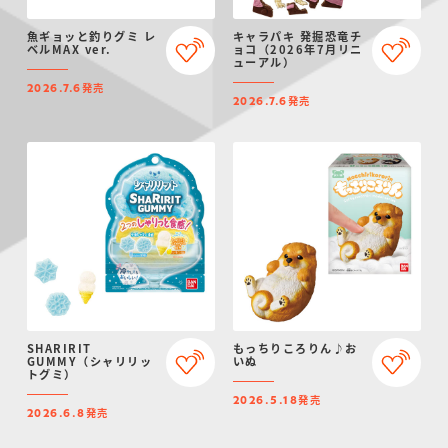
魚ギョッと釣りグミ レ
キャラパキ 発掘恐竜チ
ベルMAX ver.
ョコ（2026年7月リニ
ューアル）
発売
2026.7.6
発売
2026.7.6
SHARIRIT
もっちりころりん♪お
GUMMY（シャリリッ
いぬ
トグミ）
発売
2026.5.18
発売
2026.6.8