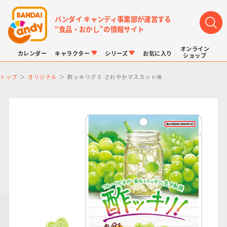
バンダイ キャンディ事業部が運営する
“食品・おかし”の情報サイト
オンライン
カレンダー
キャラクター
シリーズ
お気に入り
ショップ
トップ
オリジナル
酢ッキリグミ さわやかマスカット味
LINK TRAVELERS
チョコボックス
プリキュアシリーズ
チョコサプ
ドラゴンボール
ポケモンキッズ