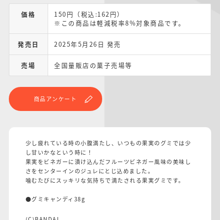
価格
150円（税込:162円）
※この商品は軽減税率8%対象商品です。
発売日
2025年5月26日 発売
売場
全国量販店の菓子売場等
商品アンケート
少し疲れている時の小腹満たし、いつもの果実のグミでは少
し甘いかなという時に！
果実をビネガーに漬け込んだフルーツビネガー風味の美味し
さをセンターインのジュレにとじ込めました。
噛むたびにスッキリな気持ちで満たされる果実グミです。
●グミキャンディ38g
(C)BANDAI