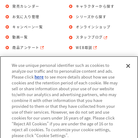
発売カレンダー
キャラクターから探す
お気に入り管理
シリーズから探す
キャンペーン一覧
オンラインショップ
動画一覧
スタッフブログ
商品アンケート
WEB取説
We use unique personal identifier such as cookies to
お問い合わせ
個人情報保護方針
analyze our traffic and to personalize content and ads.
Please click
here
to see more details about how we use
利用規約
cookies and the retention period of each cookie. We may
sell or share information about your use of our website
Do Not Sell or Share My Personal
to/with our analytics and advertising partners, who may
Information
combine it with other information that you have
provided to them or that they have collected from your
アレルギー情報
use of their services. However, we do not set and use
cookies for our users under 16 years of age. Please click
“Reject All Cookies” if you are under the age of 16 or to
reject all cookies. To customize your cookie settings,
please click “Cookie Settings”.