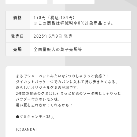
価格
170円（税込:184円）
※この商品は軽減税率8%対象商品です。
発売日
2025年6月9日 発売
売場
全国量販店の菓子売場等
まるでシャーベットみたいな2つのしゃりっと食感？！
ダイカットパッケージでカバンに入れて持ち歩きたくなる、
夏らしいオリジナルグミの登場です。
2種類の食感のグミはしゃりっと食感のソーダ味としゃりっと
パウダー付きのレモン味。
暑い夏を忘れさせてくれるかも？
●グミキャンディ38ｇ
(C)BANDAI