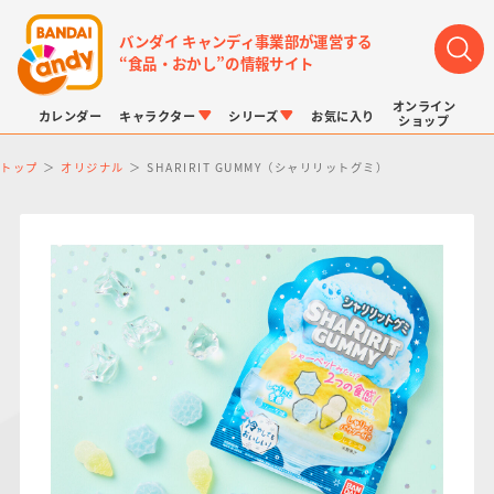
バンダイ キャンディ事業部が運営する
“食品・おかし”の情報サイト
オンライン
カレンダー
キャラクター
シリーズ
お気に入り
ショップ
トップ
オリジナル
SHARIRIT GUMMY（シャリリットグミ）
LINK TRAVELERS
チョコボックス
プリキュアシリーズ
チョコサプ
ドラゴンボール
ポケモンキッズ