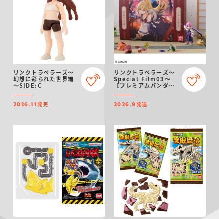
リンクトラベラーズ～
リンクトラベラーズ～
幻想に彩られた世界編
Special Film03～
～SIDE:C
【プレミアムバンダイ
限定】
発売
発送
2026.11
2026.9