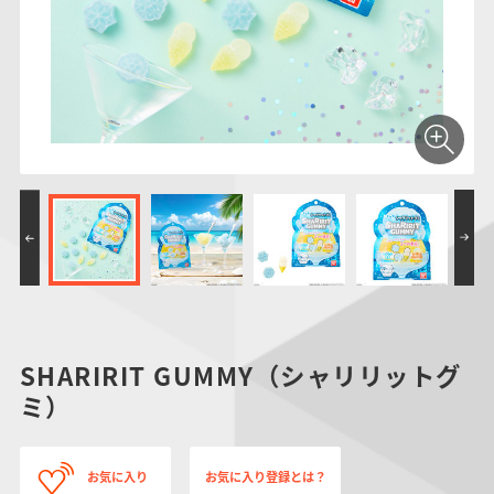
仮面ライダーシリー
キャラパキ
にふぉるめーしょん
ガンダムシリーズ
ポケモンスケールワ
アンパンマン
たまご
ま
ズ
＆スクエアシール
ールド
PROJECT R.E.D.・
つりグミ
ポケットモンスター
SMPシリーズ
サンリオキャラクタ
キャラデコ
わ
スーパー戦隊シリー
ーズ
ズ
SHARIRIT GUMMY（シャリリットグ
ミ）
お気に入り
お気に入り登録とは？