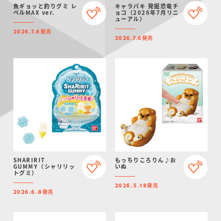
魚ギョッと釣りグミ レ
キャラパキ 発掘恐竜チ
ベルMAX ver.
ョコ（2026年7月リニ
ューアル）
発売
2026.7.6
発売
2026.7.6
SHARIRIT
もっちりころりん♪お
GUMMY（シャリリッ
いぬ
トグミ）
発売
2026.5.18
発売
2026.6.8