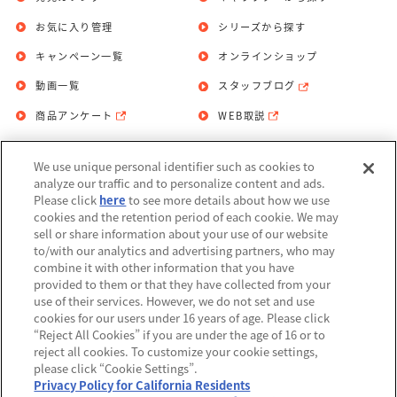
お気に入り管理
シリーズから探す
キャンペーン一覧
オンラインショップ
動画一覧
スタッフブログ
商品アンケート
WEB取説
We use unique personal identifier such as cookies to
お問い合わせ
個人情報保護方針
analyze our traffic and to personalize content and ads.
Please click
here
to see more details about how we use
利用規約
cookies and the retention period of each cookie. We may
sell or share information about your use of our website
Do Not Sell or Share My Personal
to/with our analytics and advertising partners, who may
Information
combine it with other information that you have
provided to them or that they have collected from your
アレルギー情報
use of their services. However, we do not set and use
cookies for our users under 16 years of age. Please click
“Reject All Cookies” if you are under the age of 16 or to
reject all cookies. To customize your cookie settings,
please click “Cookie Settings”.
Privacy Policy for California Residents
©BANDAI