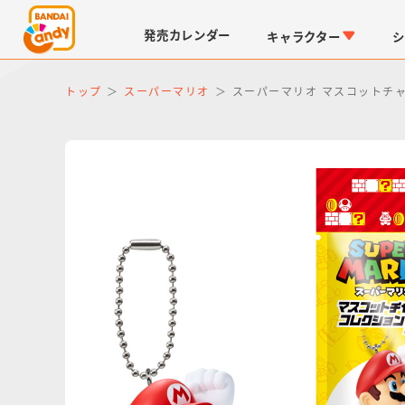
発売
カレンダー
キャラクター
シ
トップ
スーパーマリオ
スーパーマリオ マスコットチ
LINK TRAVELERS
チョコボックス
仮面ライダーシリーズ
キャラパキ