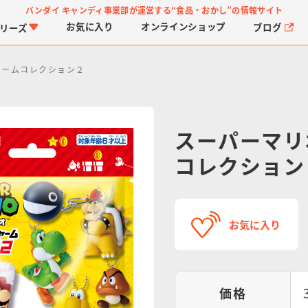
バンダイ キャンディ事業部が運営する
“食品・おかし”の情報サイト
お気に入り
オンライン
ショップ
ブログ
リーズ
ャームコレクション２
スーパーマリ
コレクション
PROJECT R.E.D.・ス
つりグミ
プリキュアシリーズ
チョコサプ
ガ
に
ーパー戦隊シリーズ
ス
お気に入り
価格