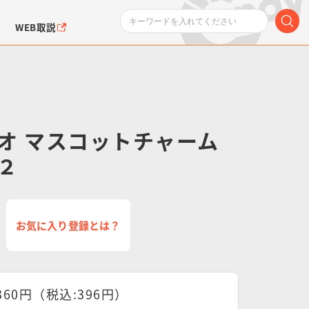
WEB取説
オ マスコットチャーム
２
ンダムシリーズ
ふぉるめーしょん＆
ポケットモンスター
SMPシリーズ
ドラゴン
ポケモン
クエアシール
お気に入り登録とは？
360円（税込:396円）