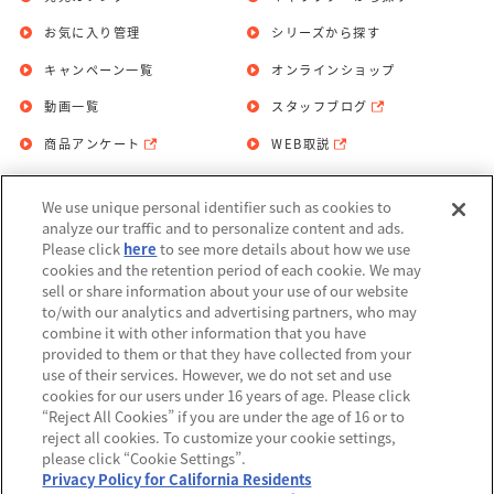
お気に入り管理
シリーズから探す
キャンペーン一覧
オンラインショップ
動画一覧
スタッフブログ
商品アンケート
WEB取説
We use unique personal identifier such as cookies to
お問い合わせ
個人情報保護方針
analyze our traffic and to personalize content and ads.
Please click
here
to see more details about how we use
利用規約
cookies and the retention period of each cookie. We may
sell or share information about your use of our website
Do Not Sell or Share My Personal
to/with our analytics and advertising partners, who may
Information
combine it with other information that you have
provided to them or that they have collected from your
アレルギー情報
use of their services. However, we do not set and use
cookies for our users under 16 years of age. Please click
“Reject All Cookies” if you are under the age of 16 or to
reject all cookies. To customize your cookie settings,
please click “Cookie Settings”.
Privacy Policy for California Residents
©BANDAI