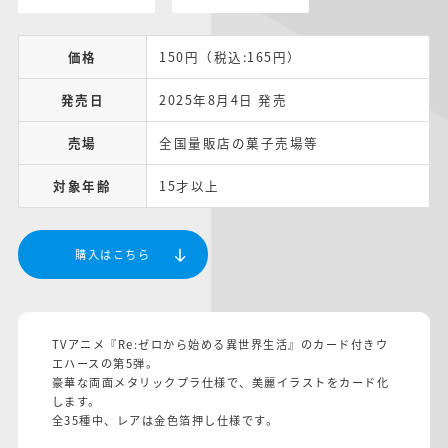
価格
150円（税込:165円）
発売日
2025年8月4日 発売
売場
全国量販店の菓子売場等
対象年齢
15才以上
購入はこちら
TVアニメ『Re:ゼロから始める異世界生活』のカード付きウ
エハースの第5弾。
豪華な両面メタリックプラ仕様で、美麗イラストをカード化
します。
全35種中、レアは金色箔押し仕様です。