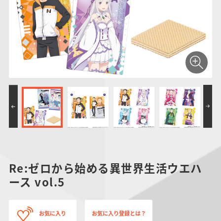
仮面ライダーシリー
キャラパキ
にふぉるめーしょん
ガンダムシリーズ
ポケモンスケールワ
アンパンマン
たまご
ま
ズ
＆スクエアシール
ールド
PROJECT R.E.D.・
つりグミ
ポケットモンスター
SMPシリーズ
サンリオキャラクタ
キャラデコ
わ
スーパー戦隊シリー
ーズ
ズ
Re:ゼロから始める異世界生活ウエハ
ース vol.5
お気に入り
お気に入り登録とは？