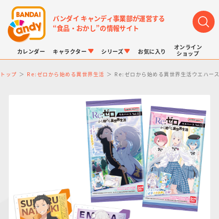
バンダイ キャンディ事業部が運営する
“食品・おかし”の情報サイト
オンライン
カレンダー
キャラクター
シリーズ
お気に入り
ショップ
トップ
Re:ゼロから始める異世界生活
Re:ゼロから始める異世界生活ウエハース v
LINK TRAVELERS
チョコボックス
プリキュアシリーズ
チョコサプ
ドラゴンボール
ポケモンキッズ