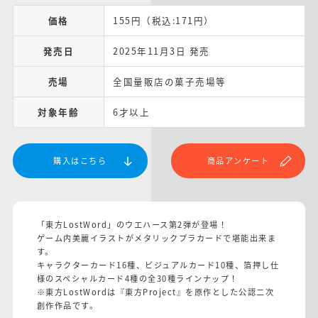
価格
155円（税込:171円）
発売日
2025年11月3日 発売
売場
全国量販店の菓子売場等
対象年齢
6才以上
購入はこちら
商品アンケート
「東方LostWord」のウエハース第2弾が登場！
ゲーム内美麗イラストがメタリックプラカードで堪能出来ま
す。
キャラクターカード16種、ビジュアルカード10種、箔押し仕
様のスペシャルカード4種の全30種ラインナップ！
※東方LostWordは『東方Project』を原作とした公認二次
創作作品です。