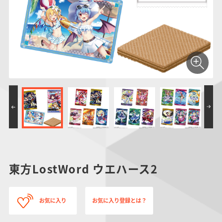
仮面ライダーシリー
キャラパキ
にふぉるめーしょん
ガンダムシリーズ
ポケモンスケールワ
アンパンマン
たまご
ま
ズ
＆スクエアシール
ールド
PROJECT R.E.D.・
つりグミ
ポケットモンスター
SMPシリーズ
サンリオキャラクタ
キャラデコ
わ
スーパー戦隊シリー
ーズ
ズ
東方LostWord ウエハース2
お気に入り
お気に入り登録とは？