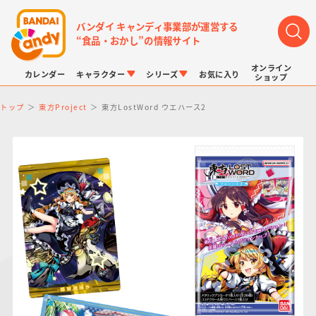
バンダイ キャンディ事業部が運営する
“食品・おかし”の情報サイト
オンライン
カレンダー
キャラクター
シリーズ
お気に入り
ショップ
トップ
東方Project
東方LostWord ウエハース2
LINK TRAVELERS
チョコボックス
プリキュアシリーズ
チョコサプ
ドラゴンボール
ポケモンキッズ