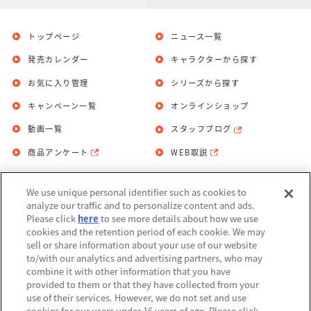
トップページ
ニュース一覧
発売カレンダー
キャラクターから探す
お気に入り管理
シリーズから探す
キャンペーン一覧
オンラインショップ
動画一覧
スタッフブログ
商品アンケート
WEB取説
We use unique personal identifier such as cookies to
お問い合わせ
個人情報保護方針
analyze our traffic and to personalize content and ads.
Please click
here
to see more details about how we use
利用規約
cookies and the retention period of each cookie. We may
sell or share information about your use of our website
Do Not Sell or Share My Personal
to/with our analytics and advertising partners, who may
Information
combine it with other information that you have
provided to them or that they have collected from your
アレルギー情報
use of their services. However, we do not set and use
cookies for our users under 16 years of age. Please click