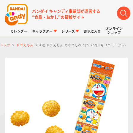
バンダイ キャンディ事業部が運営する
“食品・おかし”の情報サイト
オンライン
カレンダー
キャラクター
シリーズ
お気に入り
ショップ
トップ
ドラえもん
4連 ドラえもん あげせんべい(2025年9月リニューアル)
LINK TRAVELERS
チョコボックス
プリキュアシリーズ
チョコサプ
ドラゴンボール
ポケモンキッズ