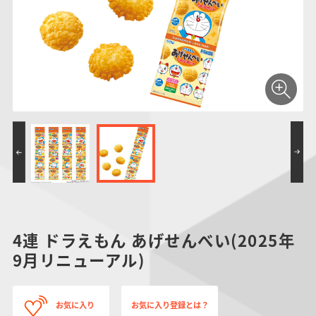
仮面ライダーシリー
キャラパキ
にふぉるめーしょん
ガンダムシリーズ
ポケモンスケールワ
アンパンマン
たまご
ま
ズ
＆スクエアシール
ールド
PROJECT R.E.D.・
つりグミ
ポケットモンスター
SMPシリーズ
サンリオキャラクタ
キャラデコ
わ
スーパー戦隊シリー
ーズ
ズ
4連 ドラえもん あげせんべい(2025年
9月リニューアル)
お気に入り
お気に入り登録とは？