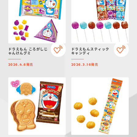
仮面ライダーシリー
キャラパキ
にふぉるめーしょん
ガンダムシリーズ
ポケモンスケールワ
アンパンマン
たまご
ま
ズ
＆スクエアシール
ールド
ドラえもん ころがしじ
ドラえもんスティック
ゃんけんグミ
キャンディ
PROJECT R.E.D.・
つりグミ
ポケットモンスター
SMPシリーズ
サンリオキャラクタ
キャラデコ
わ
発売
発売
2026.4.6
2026.3.16
スーパー戦隊シリー
ーズ
ズ