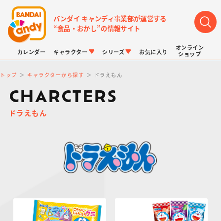
バンダイ キャンディ事業部が運営する
“食品・おかし”の情報サイト
オンライン
カレンダー
キャラクター
シリーズ
お気に入り
ショップ
トップ
キャラクターから探す
ドラえもん
CHARCTERS
ドラえもん
LINK TRAVELERS
チョコボックス
プリキュアシリーズ
チョコサプ
ドラゴンボール
ポケモンキッズ