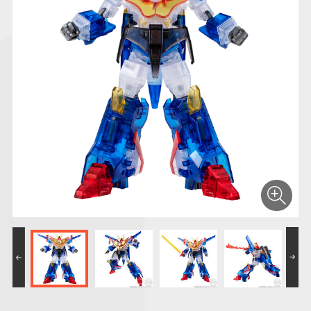
仮面ライダーシリー
キャラパキ
にふぉるめーしょん
ガンダムシリーズ
ポケモンスケールワ
アンパンマン
たまご
ま
ズ
＆スクエアシール
ールド
PROJECT R.E.D.・
つりグミ
ポケットモンスター
SMPシリーズ
サンリオキャラクタ
キャラデコ
わ
スーパー戦隊シリー
ーズ
ズ