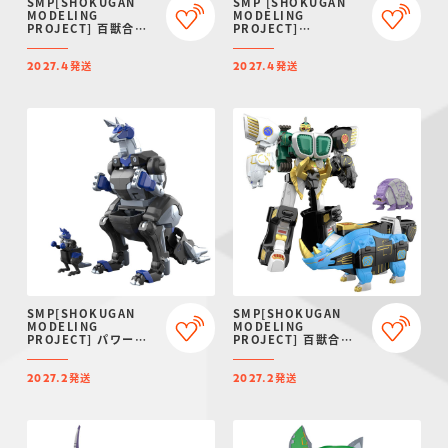
SMP[SHOKUGAN
SMP [SHOKUGAN
MODELING
MODELING
PROJECT] 百獣合体
PROJECT]
ガオイカロス【再販：
ARMORED CORE VI
2027年4月発送】
FIRES OF RUBICON
発送
発送
AAP07:
2027.4
2027.4
BALTEUS【プレミア
ムバンダイ限定】
SMP[SHOKUGAN
SMP[SHOKUGAN
MODELING
MODELING
PROJECT] パワーア
PROJECT] 百獣合体
ニマルシリーズ エクス
ガオマッスル/ガオライ
トラ ガオワラビー【プ
ノス＆ガオマジロ【再
発送
発送
レミアムバンダイ限
販：2027年2月発送】
2027.2
2027.2
定】