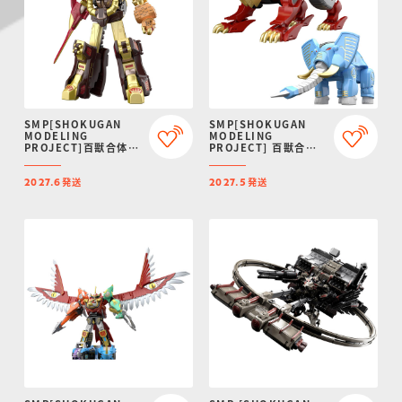
SMP[SHOKUGAN
SMP[SHOKUGAN
MODELING
MODELING
PROJECT]百獣合体
PROJECT] 百獣合体
ガオゴッド【再販：
ガオライオン＆ガオエ
2027年6月発送】
レファント【再販：
発送
発送
2027年5月発送】
2027.6
2027.5