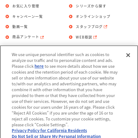
お気に入り管理
シリーズから探す
キャンペーン一覧
オンラインショップ
動画一覧
スタッフブログ
商品アンケート
WEB取説
We use unique personal identifier such as cookies to
お問い合わせ
個人情報保護方針
analyze our traffic and to personalize content and ads.
Please click
here
to see more details about how we use
利用規約
cookies and the retention period of each cookie. We may
sell or share information about your use of our website
Do Not Sell or Share My Personal
to/with our analytics and advertising partners, who may
Information
combine it with other information that you have
provided to them or that they have collected from your
アレルギー情報
use of their services. However, we do not set and use
cookies for our users under 16 years of age. Please click
“Reject All Cookies” if you are under the age of 16 or to
reject all cookies. To customize your cookie settings,
please click “Cookie Settings”.
Privacy Policy for California Residents
©BANDAI
Do Not Sell or Share My Personal Information