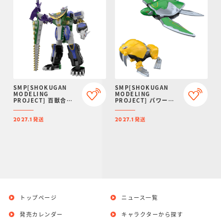
SMP[SHOKUGAN
SMP[SHOKUGAN
MODELING
MODELING
PROJECT] 百獣合体
PROJECT] パワーア
ガオハンター【再販：
ニマルシリーズ エクス
2027年1月発送】
トラ ガオタートル＆ガ
発送
発送
オトッピー【プレミア
2027.1
2027.1
ムバンダイ限定】
トップページ
ニュース一覧
発売カレンダー
キャラクターから探す