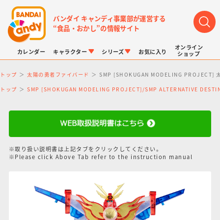
バンダイ キャンディ事業部が運営する
“食品・おかし”の情報サイト
オンライン
カレンダー
キャラクター
シリーズ
お気に入り
ショップ
トップ
太陽の勇者ファイバード
SMP [SHOKUGAN MODELING PRO
トップ
SMP [SHOKUGAN MODELING PROJECT]/SMP ALTERNATIVE DE
LINK TRAVELERS
チョコボックス
プリキュアシリーズ
チョコサプ
ドラゴンボール
ポケモンキッズ
※取り扱い説明書は上記タブをクリックしてください。
※Please click Above Tab refer to the instruction manual