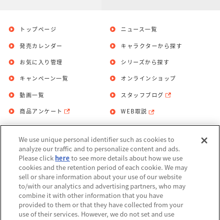
トップページ
ニュース一覧
発売カレンダー
キャラクターから探す
お気に入り管理
シリーズから探す
キャンペーン一覧
オンラインショップ
動画一覧
スタッフブログ
商品アンケート
WEB取説
We use unique personal identifier such as cookies to
お問い合わせ
個人情報保護方針
analyze our traffic and to personalize content and ads.
Please click
here
to see more details about how we use
利用規約
cookies and the retention period of each cookie. We may
sell or share information about your use of our website
Do Not Sell or Share My Personal
to/with our analytics and advertising partners, who may
Information
combine it with other information that you have
provided to them or that they have collected from your
アレルギー情報
use of their services. However, we do not set and use