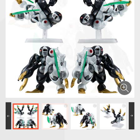
仮面ライダーシリー
キャラパキ
にふぉるめーしょん
ガンダムシリーズ
ポケモンスケールワ
アンパンマン
たまご
ま
ズ
＆スクエアシール
ールド
PROJECT R.E.D.・
つりグミ
ポケットモンスター
SMPシリーズ
サンリオキャラクタ
キャラデコ
わ
スーパー戦隊シリー
ーズ
ズ