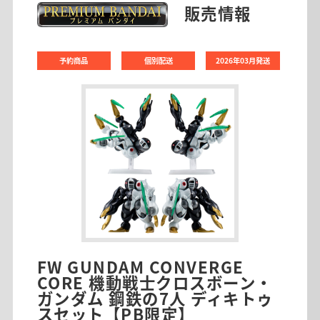
販売情報
予約商品
個別配送
2026年03月発送
FW GUNDAM CONVERGE
CORE 機動戦士クロスボーン・
ガンダム 鋼鉄の7人 ディキトゥ
スセット【PB限定】