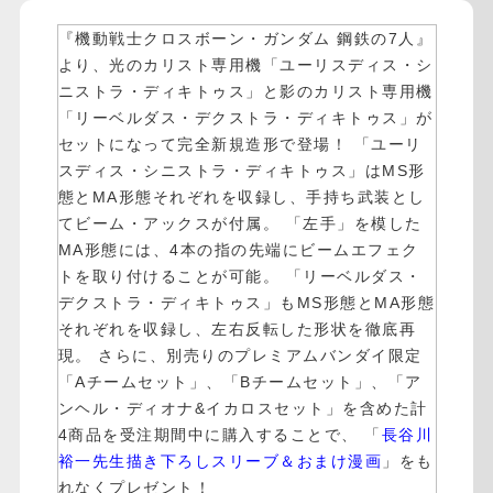
『機動戦士クロスボーン・ガンダム 鋼鉄の7人』
より、光のカリスト専用機「ユーリスディス・シ
ニストラ・ディキトゥス」と影のカリスト専用機
「リーベルダス・デクストラ・ディキトゥス」が
セットになって完全新規造形で登場！ 「ユーリ
スディス・シニストラ・ディキトゥス」はMS形
態とMA形態それぞれを収録し、手持ち武装とし
てビーム・アックスが付属。 「左手」を模した
MA形態には、4本の指の先端にビームエフェク
トを取り付けることが可能。 「リーベルダス・
デクストラ・ディキトゥス」もMS形態とMA形態
それぞれを収録し、左右反転した形状を徹底再
現。 さらに、別売りのプレミアムバンダイ限定
「
Aチームセット
」、「
Bチームセット
」、「
ア
ンヘル・ディオナ&イカロスセット
」を含めた計
4商品を受注期間中に購入することで、 「
長谷川
裕一先生描き下ろしスリーブ＆おまけ漫画
」をも
れなくプレゼント！