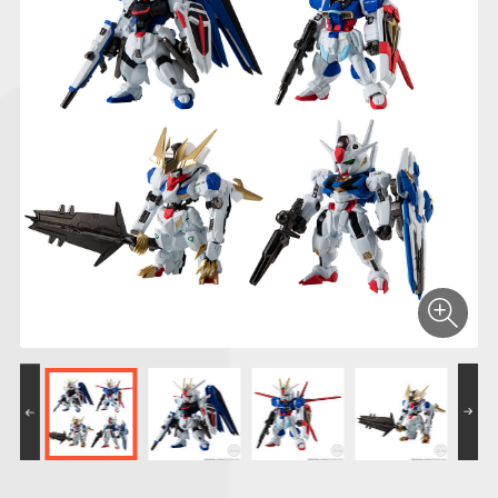
仮面ライダーシリー
キャラパキ
にふぉるめーしょん
ガンダムシリーズ
ポケモンスケールワ
アンパンマン
たまご
ま
ズ
＆スクエアシール
ールド
PROJECT R.E.D.・
つりグミ
ポケットモンスター
SMPシリーズ
サンリオキャラクタ
キャラデコ
わ
スーパー戦隊シリー
ーズ
ズ