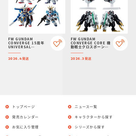
FW GUNDAM
FW GUNDAM
CONVERGE 15周年
CONVERGE CORE 機
UNIVERSAL
動戦士クロスボーン・
CENTURY SET【プレ
ガンダム 鋼鉄の7人 デ
ミアムバンダイ限定】
ィキトゥスセット【PB
発送
発送
限定】
2026.4
2026.3
トップページ
ニュース一覧
発売カレンダー
キャラクターから探す
お気に入り管理
シリーズから探す