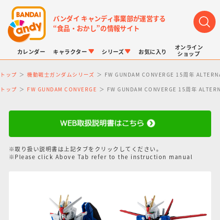
バンダイ キャンディ事業部が運営する
“食品・おかし”の情報サイト
オンライン
カレンダー
キャラクター
シリーズ
お気に入り
ショップ
トップ
機動戦士ガンダムシリーズ
FW GUNDAM CONVERGE 15周年 ALTE
トップ
FW GUNDAM CONVERGE
FW GUNDAM CONVERGE 15周年 ALT
LINK TRAVELERS
チョコボックス
プリキュアシリーズ
チョコサプ
ドラゴンボール
ポケモンキッズ
※取り扱い説明書は上記タブをクリックしてください。
※Please click Above Tab refer to the instruction manual