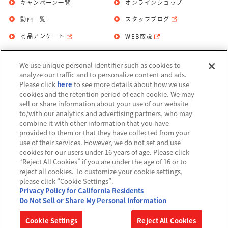
キャンペーン一覧
オンラインショップ
動画一覧
スタッフブログ
商品アンケート
WEB取説
We use unique personal identifier such as cookies to
お問い合わせ
個人情報保護方針
analyze our traffic and to personalize content and ads.
Please click
here
to see more details about how we use
利用規約
cookies and the retention period of each cookie. We may
sell or share information about your use of our website
Do Not Sell or Share My Personal
to/with our analytics and advertising partners, who may
Information
combine it with other information that you have
provided to them or that they have collected from your
アレルギー情報
use of their services. However, we do not set and use
cookies for our users under 16 years of age. Please click
“Reject All Cookies” if you are under the age of 16 or to
reject all cookies. To customize your cookie settings,
please click “Cookie Settings”.
Privacy Policy for California Residents
©BANDAI
Do Not Sell or Share My Personal Information
▼コピーライト一覧を表示する
Cookie Settings
Reject All Cookies