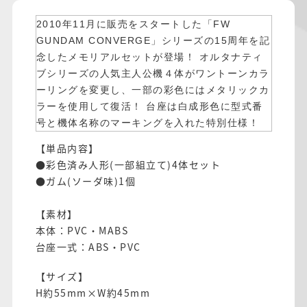
2010年11月に販売をスタートした「FW
GUNDAM CONVERGE」シリーズの15周年を記
念したメモリアルセットが登場！ オルタナティ
ブシリーズの人気主人公機４体がワントーンカラ
ーリングを変更し、一部の彩色にはメタリックカ
ラーを使用して復活！ 台座は白成形色に型式番
号と機体名称のマーキングを入れた特別仕様！
【単品内容】
●彩色済み人形(一部組立て)4体セット
●ガム(ソーダ味)1個
【素材】
本体：PVC・MABS
台座一式：ABS・PVC
【サイズ】
H約55mm×W約45mm