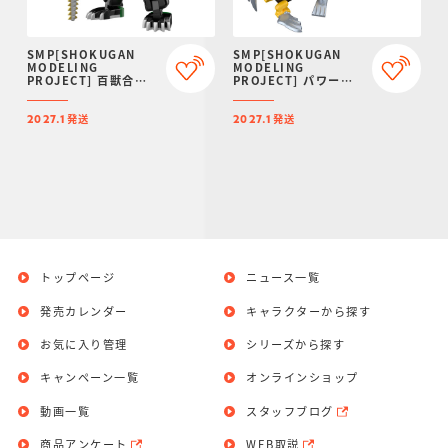
SMP[SHOKUGAN
SMP[SHOKUGAN
MODELING
MODELING
PROJECT] 百獣合体
PROJECT] パワーア
ガオハンター【再販：
ニマルシリーズ エクス
2027年1月発送】
トラ ガオタートル＆ガ
発送
発送
オトッピー【プレミア
2027.1
2027.1
ムバンダイ限定】
トップページ
ニュース一覧
発売カレンダー
キャラクターから探す
お気に入り管理
シリーズから探す
キャンペーン一覧
オンラインショップ
動画一覧
スタッフブログ
商品アンケート
WEB取説