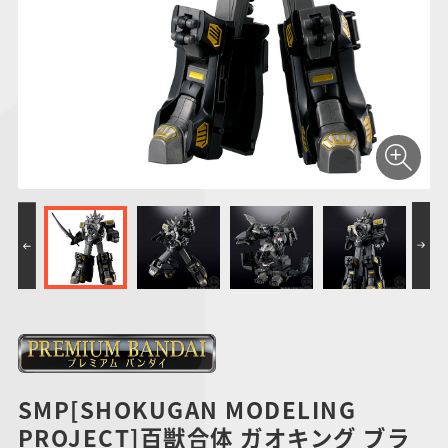
仮面ライダーシリー
キャラパキ
にふぉるめーしょん
ガンダムシリーズ
ポケモンスケールワ
アンパンマン
たまご
ま
ズ
＆スクエアシール
ールド
PROJECT R.E.D.・
つりグミ
ポケットモンスター
SMPシリーズ
サンリオキャラクタ
キャラデコ
わ
スーパー戦隊シリー
ーズ
ズ
SMP[SHOKUGAN MODELING
PROJECT]百獣合体 ガオキング ブラ