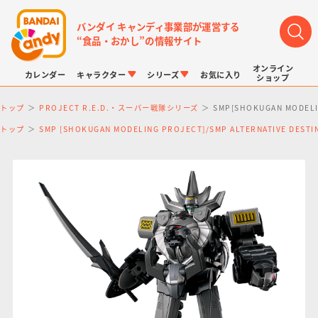
バンダイ キャンディ事業部が運営する
“食品・おかし”の情報サイト
オンライン
カレンダー
キャラクター
シリーズ
お気に入り
ショップ
トップ
PROJECT R.E.D.・スーパー戦隊シリーズ
SMP[SHOKUGAN MO
トップ
SMP [SHOKUGAN MODELING PROJECT]/SMP ALTERNATIVE DE
LINK TRAVELERS
チョコボックス
プリキュアシリーズ
チョコサプ
ドラゴンボール
ポケモンキッズ