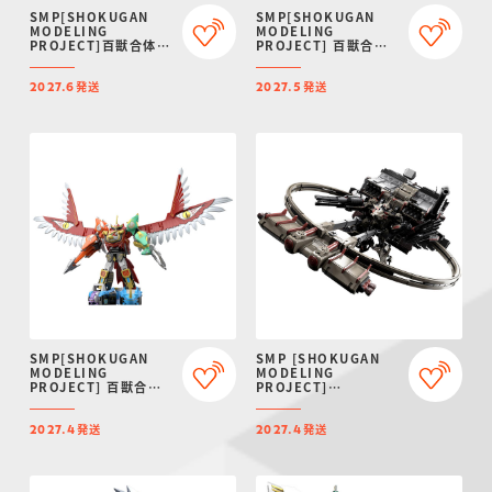
SMP[SHOKUGAN
SMP[SHOKUGAN
MODELING
MODELING
PROJECT]百獣合体
PROJECT] 百獣合体
ガオゴッド【再販：
ガオライオン＆ガオエ
2027年6月発送】
レファント【再販：
発送
発送
2027年5月発送】
2027.6
2027.5
SMP[SHOKUGAN
SMP [SHOKUGAN
MODELING
MODELING
PROJECT] 百獣合体
PROJECT]
ガオイカロス【再販：
ARMORED CORE VI
2027年4月発送】
FIRES OF RUBICON
発送
発送
AAP07:
2027.4
2027.4
BALTEUS【プレミア
ムバンダイ限定】