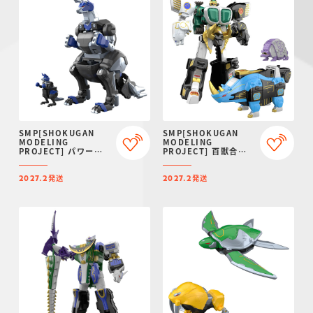
SMP[SHOKUGAN
SMP[SHOKUGAN
MODELING
MODELING
PROJECT] パワーア
PROJECT] 百獣合体
ニマルシリーズ エクス
ガオマッスル/ガオライ
トラ ガオワラビー【プ
ノス＆ガオマジロ【再
発送
発送
レミアムバンダイ限
販：2027年2月発送】
2027.2
2027.2
定】