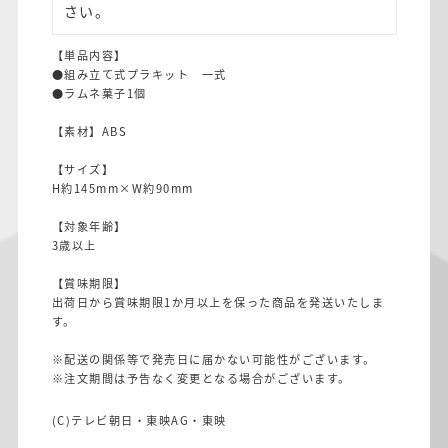
さい。
【単品内容】
●組み立て式プラキット 一式
●ラムネ菓子1個
【素材】ABS
【サイズ】
H約145mm×W約90mm
【対象年齢】
3歳以上
【賞味期限】
出荷日から賞味期限1か月以上を保った商品を発送いたしま
す。
※配送の関係等で発売日に届かない可能性がございます。
※注文期間は予告なく変更となる場合がございます。
(C)テレビ朝日・東映AG・東映