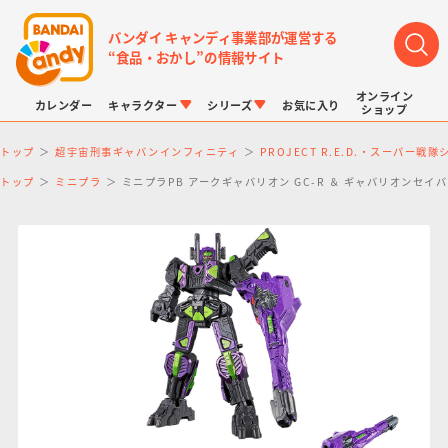
バンダイ キャンディ事業部が運営する
“食品・おかし”の情報サイト
オンライン
カレンダー
キャラクター
シリーズ
お気に入り
ショップ
トップ
超宇宙刑事ギャバンインフィニティ
PROJECT R.E.D.・スーパー戦
トップ
ミニプラ
ミニプラPB アークギャバリオン GC-R ＆ ギャバリオンセイバー(
LINK TRAVELERS
チョコボックス
プリキュアシリーズ
チョコサプ
ドラゴンボール
ポケモンキッズ