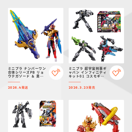
ミニプラ ナンバーワン
ミニプラ 超宇宙刑事ギ
合体シリーズPB リョ
ャバン インフィニティ
ウテガソード ＆ 勇動
キット01 コスモギャ
テガソードゴジュウウ
バリオン GC-R ＆ ギ
ルフ【プレミアムバン
ャバリオンクレーン ＆
発送
発売
ダイ限定】
ギャバリオンレーザー
2026.4
2026.3.23
セット