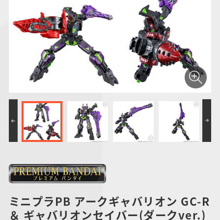
仮面ライダーシリー
キャラパキ
にふぉるめーしょん
ガンダムシリーズ
ポケモンスケールワ
アンパンマン
たまご
ま
ズ
＆スクエアシール
ールド
PROJECT R.E.D.・
つりグミ
ポケットモンスター
SMPシリーズ
サンリオキャラクタ
キャラデコ
わ
スーパー戦隊シリー
ーズ
ズ
ミニプラPB アークギャバリオン GC-R
＆ ギャバリオンセイバー(ダークver.)