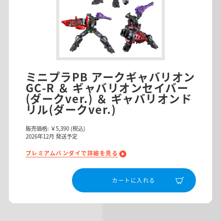
ミニプラPB アークギャバリオン
GC-R ＆ ギャバリオンセイバー
(ダークver.) ＆ ギャバリオンド
リル(ダークver.)
販売価格:
￥5,390
(税込)
2026
年
12
月 発送予定
プレミアムバンダイで詳細を見る
カートに入れる